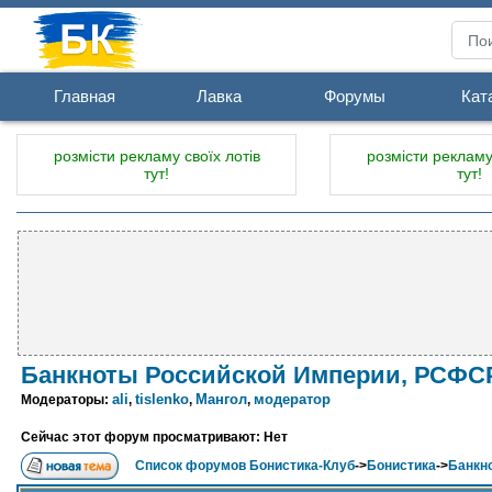
Главная
Лавка
Форумы
Кат
розмісти рекламу своїх лотів
розмісти рекламу 
тут!
тут!
Банкноты Российской Империи, РСФСР
ali
tislenko
Мангол
модератор
Модераторы:
,
,
,
Сейчас этот форум просматривают: Нет
Список форумов Бонистика-Клуб
->
Бонистика
->
Банкн