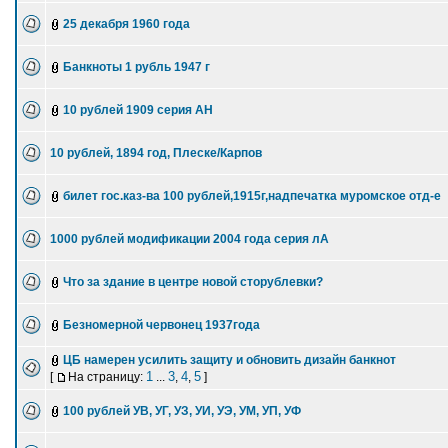
25 декабря 1960 года
Банкноты 1 рубль 1947 г
10 рублей 1909 серия АН
10 рублей, 1894 год, Плеске/Карпов
билет гос.каз-ва 100 рублей,1915г,надпечатка муромское отд-е
1000 рублей модификации 2004 года серия лА
Что за здание в центре новой сторублевки?
Безномерной червонец 1937года
ЦБ намерен усилить защиту и обновить дизайн банкнот
1
3
4
5
[
На страницу:
...
,
,
]
100 рублей УВ, УГ, УЗ, УИ, УЭ, УМ, УП, УФ