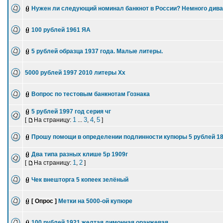
Нужен ли следующий номинал банкнот в России? Немного див
100 рублей 1961 ЯА
5 рублей образца 1937 года. Малые литеры.
5000 рублей 1997 2010 литеры Хх
Вопрос по тестовым банкнотам Гознака
5 рублей 1997 год серия чг
1
3
4
5
[
На страницу:
...
,
,
]
Прошу помощи в определении подлинности купюры 5 рублей 1
Два типа разных клише 5р 1909г
1
2
[
На страницу:
,
]
Чек внешторга 5 копеек зелёный
[ Опрос ]
Метки на 5000-ой купюре
100 рублей 1921 желтая лимонная оранжевая