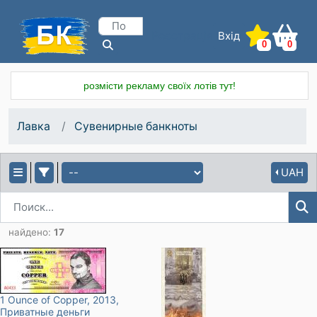
Вхід
Реєстрація
0
0
розмісти рекламу своїх лотів тут!
Лавка
Сувенирные банкноты
UAH
найдено:
17
1 Ounce of Copper
, 2013
,
Приватные деньги