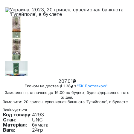
207.01
Економ на доставці 1.38
з
"БК Доставкою"
.
Замовлення, оплачене до 16:00 по буднях, буде відправлено того
ж дня.
Замовити: 20 гривен, сувенирная банкнота 'Гуляйполе', в буклете
Закінчується.
Код товару
:
4293
Стан
:
UNC
Матеріал
:
бумага
Вага
:
24гр