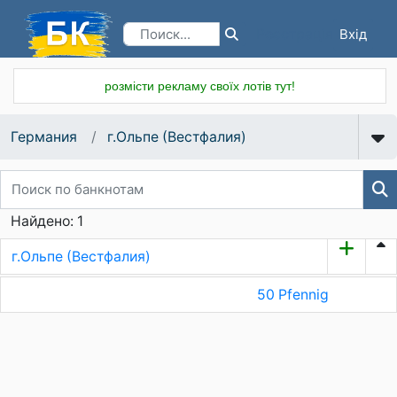
Вхід
Реєстрація
розмісти рекламу своїх лотів тут!
Германия
г.Ольпе (Вестфалия)
Найдено: 1
г.Ольпе (Вестфалия)
50 Pfennig