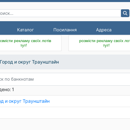
Каталог
Посилання
Адреса
озмісти рекламу своїх лотів
розмісти рекламу своїх лот
тут!
тут!
Город и округ Траунштайн
ено: 1
од и округ Траунштайн