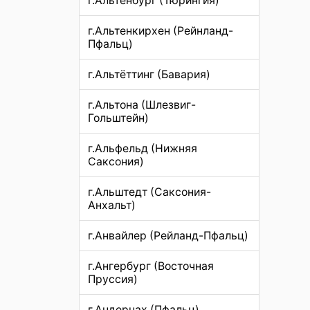
г.Альтенбург (Тюрингия)
г.Альтенкирхен (Рейнланд-
Пфальц)
г.Альтёттинг (Бавария)
г.Альтона (Шлезвиг-
Гольштейн)
г.Альфельд (Нижняя
Саксония)
г.Альштедт (Саксония-
Анхальт)
г.Анвайлер (Рейланд-Пфальц)
г.Ангербург (Восточная
Пруссия)
г.Андернах (Пфальц)