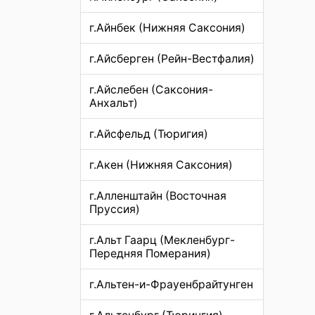
г.Айнбек (Нижняя Саксония)
г.Айсберген (Рейн-Вестфалия)
г.Айслебен (Саксония-
Анхальт)
г.Айсфельд (Тюригия)
г.Акен (Нижняя Саксония)
г.Алленштайн (Восточная
Пруссия)
г.Альт Гаарц (Мекленбург-
Передняя Померания)
г.Альтен-и-Фрауенбрайтунген