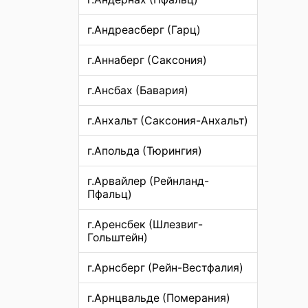
г.Андреасберг (Гарц)
г.Аннаберг (Саксония)
г.Ансбах (Бавария)
г.Анхальт (Саксония-Анхальт)
г.Апольда (Тюрингия)
г.Арвайлер (Рейнланд-
Пфальц)
г.Аренсбек (Шлезвиг-
Гольштейн)
г.Арнсберг (Рейн-Вестфалия)
г.Арнцвальде (Померания)