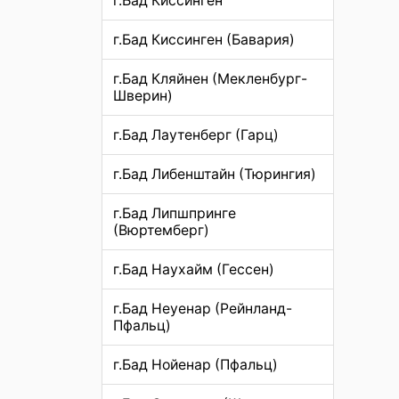
г.Бад Киссинген
г.Бад Киссинген (Бавария)
г.Бад Кляйнен (Мекленбург-
Шверин)
г.Бад Лаутенберг (Гарц)
г.Бад Либенштайн (Тюрингия)
г.Бад Липшпринге
(Вюртемберг)
г.Бад Наухайм (Гессен)
г.Бад Неуенар (Рейнланд-
Пфальц)
г.Бад Нойенар (Пфальц)