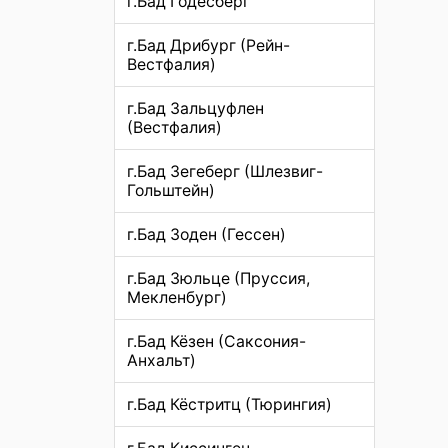
г.Бад Годесберг
г.Бад Дрибург (Рейн-
Вестфалия)
г.Бад Зальцуфлен
(Вестфалия)
г.Бад Зегеберг (Шлезвиг-
Гольштейн)
г.Бад Зоден (Гессен)
г.Бад Зюльце (Пруссия,
Мекленбург)
г.Бад Кёзен (Саксония-
Анхальт)
г.Бад Кёстритц (Тюрингия)