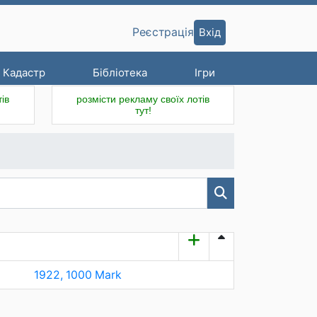
Вхід
Реєстрація
Кадастр
Бібліотека
Ігри
ів
розмісти рекламу своїх лотів
тут!
1922, 1000 Mark