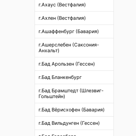
г.Ахаус (Вестфалия)
г.Ахлен (Вестфалия)
г.Ашаффенбург (Бавария)
г.Ашерслебен (Саксония-
Анхальт)
г.Бад Арользен (Гессен)
г.Бад Бланкенбург
г.Бад Брамштедт (Шлезвиг-
Гольштейн)
г.Бад Вёрисхофен (Бавария)
г.Бад Вильдунген (Гессен)