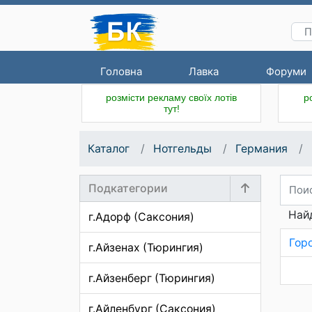
Головна
Лавка
Форуми
розмісти рекламу своїх лотів
р
тут!
Каталог
Нотгельды
Германия
Подкатегории
Найд
г.Адорф (Саксония)
Гор
г.Айзенах (Тюрингия)
г.Айзенберг (Тюрингия)
г.Айленбург (Саксония)