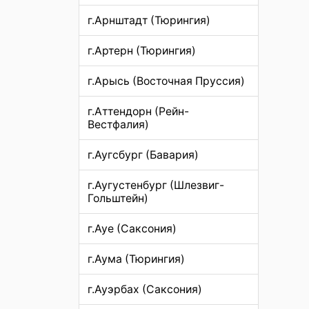
г.Арнштадт (Тюрингия)
г.Артерн (Тюрингия)
г.Арысь (Восточная Пруссия)
г.Аттендорн (Рейн-
Вестфалия)
г.Аугсбург (Бавария)
г.Аугустенбург (Шлезвиг-
Гольштейн)
г.Ауе (Саксония)
г.Аума (Тюрингия)
г.Ауэрбах (Саксония)