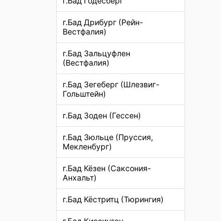
г.Бад Годесберг
г.Бад Дрибург (Рейн-
Вестфалия)
г.Бад Зальцуфлен
(Вестфалия)
г.Бад Зегеберг (Шлезвиг-
Гольштейн)
г.Бад Зоден (Гессен)
г.Бад Зюльце (Пруссия,
Мекленбург)
г.Бад Кёзен (Саксония-
Анхальт)
г.Бад Кёстритц (Тюрингия)