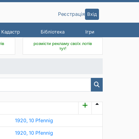
Вхід
Реєстрація
Кадастр
Бібліотека
Ігри
ів
розмісти рекламу своїх лотів
тут!
1920, 10 Pfennig
1920, 10 Pfennig