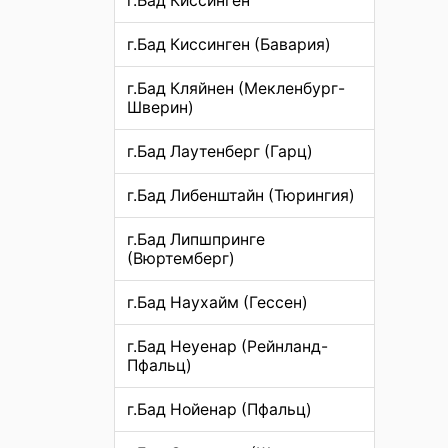
г.Бад Киссинген
г.Бад Киссинген (Бавария)
г.Бад Кляйнен (Мекленбург-
Шверин)
г.Бад Лаутенберг (Гарц)
г.Бад Либенштайн (Тюрингия)
г.Бад Липшпринге
(Вюртемберг)
г.Бад Наухайм (Гессен)
г.Бад Неуенар (Рейнланд-
Пфальц)
г.Бад Нойенар (Пфальц)