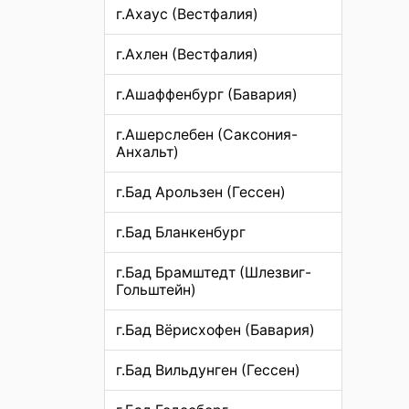
г.Ахаус (Вестфалия)
г.Ахлен (Вестфалия)
г.Ашаффенбург (Бавария)
г.Ашерслебен (Саксония-
Анхальт)
г.Бад Арользен (Гессен)
г.Бад Бланкенбург
г.Бад Брамштедт (Шлезвиг-
Гольштейн)
г.Бад Вёрисхофен (Бавария)
г.Бад Вильдунген (Гессен)