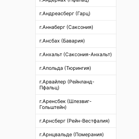
г.Андреасберг (Гарц)
г.Аннаберг (Саксония)
г.Ансбах (Бавария)
г.Анхальт (Саксония-Анхальт)
г.Апольда (Тюрингия)
г.Арвайлер (Рейнланд-
Пфальц)
г.Аренсбек (Шлезвиг-
Гольштейн)
г.Арнсберг (Рейн-Вестфалия)
г.Арнцвальде (Померания)