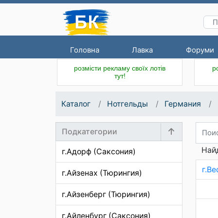
Головна
Лавка
Форуми
розмісти рекламу своїх лотів
р
тут!
Каталог
Нотгельды
Германия
Подкатегории
Найд
г.Адорф (Саксония)
г.В
г.Айзенах (Тюрингия)
г.Айзенберг (Тюрингия)
г.Айленбург (Саксония)