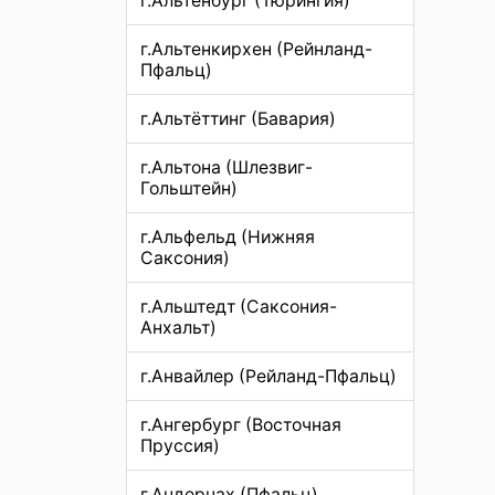
г.Альтенбург (Тюрингия)
г.Альтенкирхен (Рейнланд-
Пфальц)
г.Альтёттинг (Бавария)
г.Альтона (Шлезвиг-
Гольштейн)
г.Альфельд (Нижняя
Саксония)
г.Альштедт (Саксония-
Анхальт)
г.Анвайлер (Рейланд-Пфальц)
г.Ангербург (Восточная
Пруссия)
г.Андернах (Пфальц)