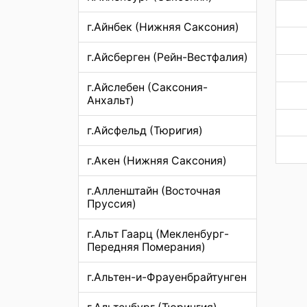
г.Айнбек (Нижняя Саксония)
г.Айсберген (Рейн-Вестфалия)
г.Айслебен (Саксония-
Анхальт)
г.Айсфельд (Тюригия)
г.Акен (Нижняя Саксония)
г.Алленштайн (Восточная
Пруссия)
г.Альт Гаарц (Мекленбург-
Передняя Померания)
г.Альтен-и-Фрауенбрайтунген