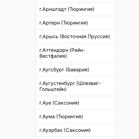
г.Арнштадт (Тюрингия)
г.Артерн (Тюрингия)
г.Арысь (Восточная Пруссия)
г.Аттендорн (Рейн-
Вестфалия)
г.Аугсбург (Бавария)
г.Аугустенбург (Шлезвиг-
Гольштейн)
г.Ауе (Саксония)
г.Аума (Тюрингия)
г.Ауэрбах (Саксония)