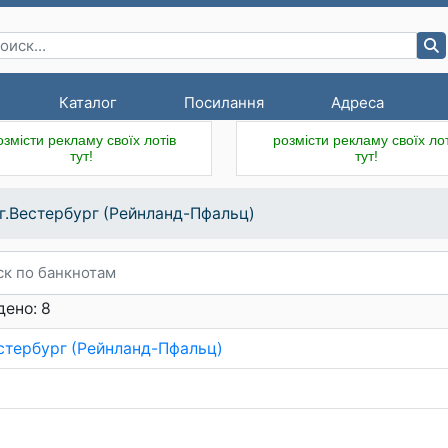
Каталог
Посилання
Адреса
озмісти рекламу своїх лотів
розмісти рекламу своїх лот
тут!
тут!
г.Вестербург (Рейнланд-Пфальц)
ено: 8
естербург (Рейнланд-Пфальц)