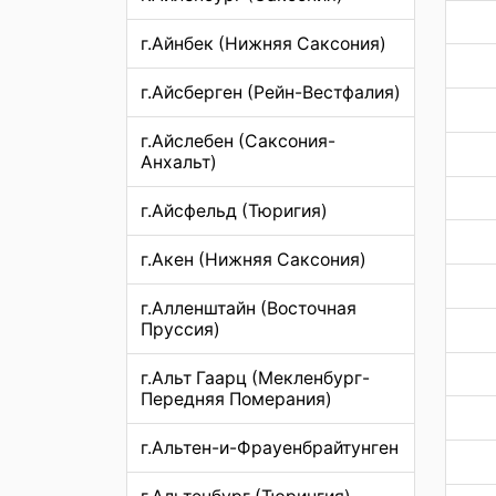
г.Айнбек (Нижняя Саксония)
г.Айсберген (Рейн-Вестфалия)
г.Айслебен (Саксония-
Анхальт)
г.Айсфельд (Тюригия)
г.Акен (Нижняя Саксония)
г.Алленштайн (Восточная
Пруссия)
г.Альт Гаарц (Мекленбург-
Передняя Померания)
г.Альтен-и-Фрауенбрайтунген