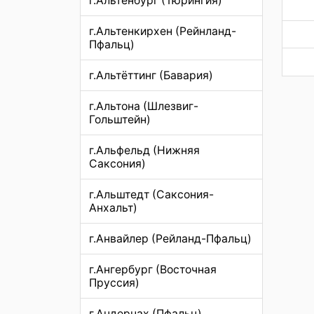
г.Альтенбург (Тюрингия)
г.Альтенкирхен (Рейнланд-
Пфальц)
г.Альтёттинг (Бавария)
г.Альтона (Шлезвиг-
Гольштейн)
г.Альфельд (Нижняя
Саксония)
г.Альштедт (Саксония-
Анхальт)
г.Анвайлер (Рейланд-Пфальц)
г.Ангербург (Восточная
Пруссия)
г.Андернах (Пфальц)