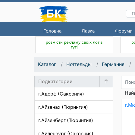
Головна
Лавка
Форуми
розмісти рекламу своїх лотів
р
тут!
Каталог
Нотгельды
Германия
Подкатегории
Найд
г.Адорф (Саксония)
г.М
г.Айзенах (Тюрингия)
г.Айзенберг (Тюрингия)
г.Айленбург (Саксония)