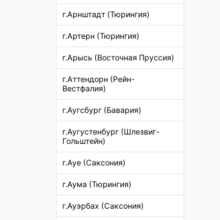
г.Арнштадт (Тюрингия)
г.Артерн (Тюрингия)
г.Арысь (Восточная Пруссия)
г.Аттендорн (Рейн-
Вестфалия)
г.Аугсбург (Бавария)
г.Аугустенбург (Шлезвиг-
Гольштейн)
г.Ауе (Саксония)
г.Аума (Тюрингия)
г.Ауэрбах (Саксония)