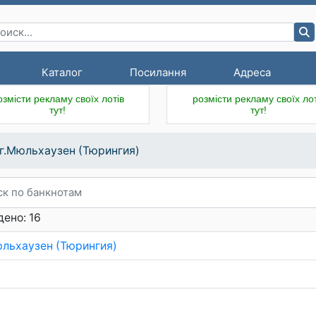
Каталог
Посилання
Адреса
озмісти рекламу своїх лотів
розмісти рекламу своїх лот
тут!
тут!
г.Мюльхаузен (Тюрингия)
ено: 16
юльхаузен (Тюрингия)