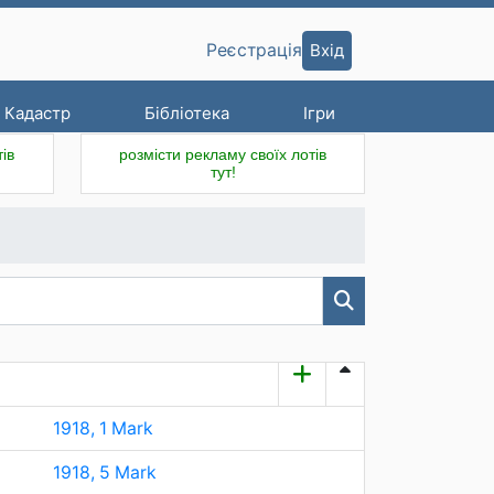
Вхід
Реєстрація
Кадастр
Бібліотека
Ігри
ів
розмісти рекламу своїх лотів
тут!
1918, 1 Mark
1918, 5 Mark