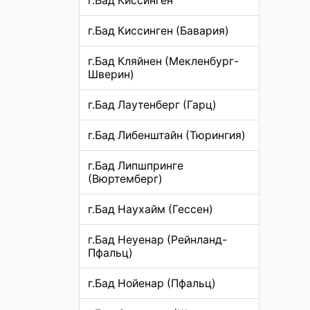
г.Бад Киссинген
г.Бад Киссинген (Бавария)
г.Бад Кляйнен (Мекленбург-
Шверин)
г.Бад Лаутенберг (Гарц)
г.Бад Либенштайн (Тюрингия)
г.Бад Липшпринге
(Вюртемберг)
г.Бад Наухайм (Гессен)
г.Бад Неуенар (Рейнланд-
Пфальц)
г.Бад Нойенар (Пфальц)