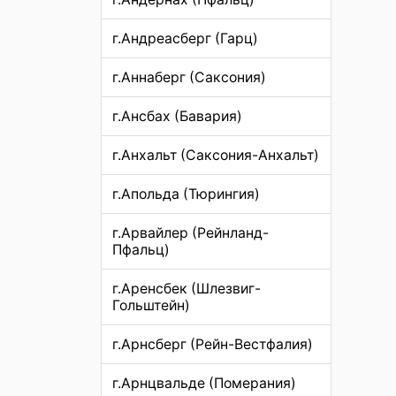
г.Андреасберг (Гарц)
г.Аннаберг (Саксония)
г.Ансбах (Бавария)
г.Анхальт (Саксония-Анхальт)
г.Апольда (Тюрингия)
г.Арвайлер (Рейнланд-
Пфальц)
г.Аренсбек (Шлезвиг-
Гольштейн)
г.Арнсберг (Рейн-Вестфалия)
г.Арнцвальде (Померания)