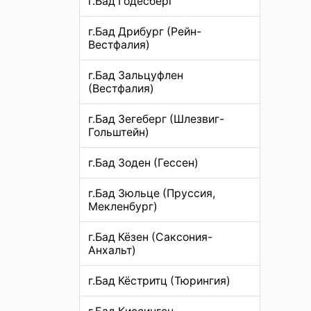
г.Бад Годесберг
г.Бад Дрибург (Рейн-
Вестфалия)
г.Бад Зальцуфлен
(Вестфалия)
г.Бад Зегеберг (Шлезвиг-
Гольштейн)
г.Бад Зоден (Гессен)
г.Бад Зюльце (Пруссия,
Мекленбург)
г.Бад Кёзен (Саксония-
Анхальт)
г.Бад Кёстритц (Тюрингия)