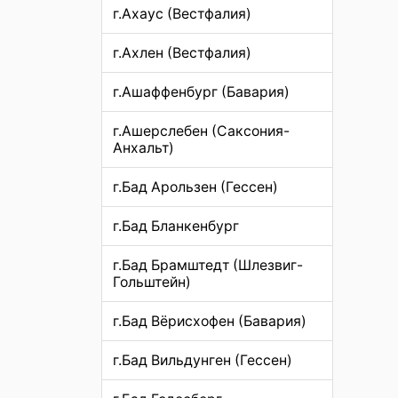
г.Ахаус (Вестфалия)
г.Ахлен (Вестфалия)
г.Ашаффенбург (Бавария)
г.Ашерслебен (Саксония-
Анхальт)
г.Бад Арользен (Гессен)
г.Бад Бланкенбург
г.Бад Брамштедт (Шлезвиг-
Гольштейн)
г.Бад Вёрисхофен (Бавария)
г.Бад Вильдунген (Гессен)