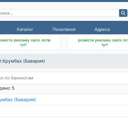
Каталог
Посилання
Адреса
озмісти рекламу своїх лотів
розмісти рекламу своїх лот
тут!
тут!
г.Крумбах (Бавария)
ено: 5
румбах (Бавария)