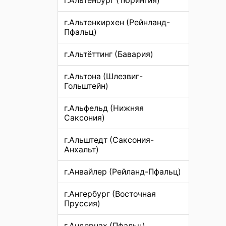
г.Альтенбург (Тюрингия)
г.Альтенкирхен (Рейнланд-
Пфальц)
г.Альтёттинг (Бавария)
г.Альтона (Шлезвиг-
Гольштейн)
г.Альфельд (Нижняя
Саксония)
г.Альштедт (Саксония-
Анхальт)
г.Анвайлер (Рейланд-Пфальц)
г.Ангербург (Восточная
Пруссия)
г.Андернах (Пфальц)