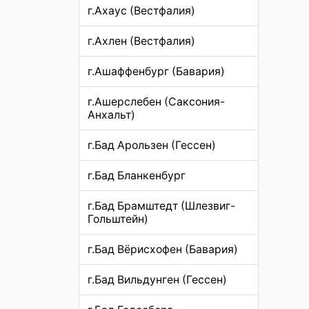
г.Ахаус (Вестфалия)
г.Ахлен (Вестфалия)
г.Ашаффенбург (Бавария)
г.Ашерслебен (Саксония-
Анхальт)
г.Бад Арользен (Гессен)
г.Бад Бланкенбург
г.Бад Брамштедт (Шлезвиг-
Гольштейн)
г.Бад Вёрисхофен (Бавария)
г.Бад Вильдунген (Гессен)