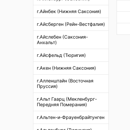
г.Айнбек (Нижняя Саксония)
г.Айсберген (Рейн-Вестфалия)
г.Айслебен (Саксония-
Анхальт)
г.Айсфельд (Тюригия)
г.Акен (Нижняя Саксония)
г.Алленштайн (Восточная
Пруссия)
г.Альт Гаарц (Мекленбург-
Передняя Померания)
г.Альтен-и-Фрауенбрайтунген