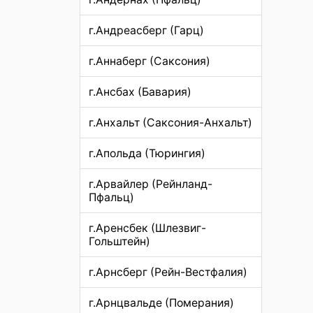
г.Андреасберг (Гарц)
г.Аннаберг (Саксония)
г.Ансбах (Бавария)
г.Анхальт (Саксония-Анхальт)
г.Апольда (Тюрингия)
г.Арвайлер (Рейнланд-
Пфальц)
г.Аренсбек (Шлезвиг-
Гольштейн)
г.Арнсберг (Рейн-Вестфалия)
г.Арнцвальде (Померания)