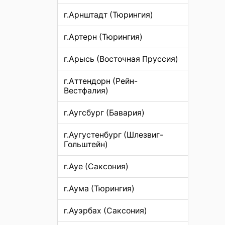
г.Арнштадт (Тюрингия)
г.Артерн (Тюрингия)
г.Арысь (Восточная Пруссия)
г.Аттендорн (Рейн-
Вестфалия)
г.Аугсбург (Бавария)
г.Аугустенбург (Шлезвиг-
Гольштейн)
г.Ауе (Саксония)
г.Аума (Тюрингия)
г.Ауэрбах (Саксония)