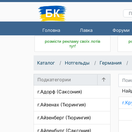
Головна
Лавка
Форуми
розмісти рекламу своїх лотів
р
тут!
Каталог
Нотгельды
Германия
Подкатегории
Найд
г.Адорф (Саксония)
г.К
г.Айзенах (Тюрингия)
г.Айзенберг (Тюрингия)
г.Айленбург (Саксония)