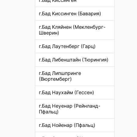
г.Бад Киссинген
г.Бад Киссинген (Бавария)
г.Бад Кляйнен (Мекленбург-
Шверин)
г.Бад Лаутенберг (Гарц)
г.Бад Либенштайн (Тюрингия)
г.Бад Липшпринге
(Вюртемберг)
г.Бад Наухайм (Гессен)
г.Бад Неуенар (Рейнланд-
Пфальц)
г.Бад Нойенар (Пфальц)