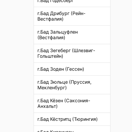
г.Бад Годесберг
г.Бад Дрибург (Рейн-
Вестфалия)
г.Бад Зальцуфлен
(Вестфалия)
г.Бад Зегеберг (Шлезвиг-
Гольштейн)
г.Бад Зоден (Гессен)
г.Бад Зюльце (Пруссия,
Мекленбург)
г.Бад Кёзен (Саксония-
Анхальт)
г.Бад Кёстритц (Тюрингия)