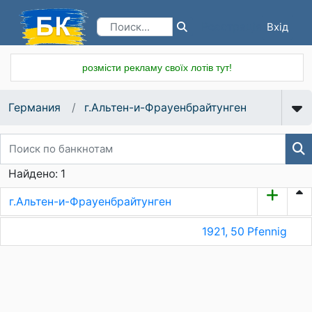
Вхід
Реєстрація
розмісти рекламу своїх лотів тут!
Германия
г.Альтен-и-Фрауенбрайтунген
Найдено: 1
г.Альтен-и-Фрауенбрайтунген
1921, 50 Pfennig