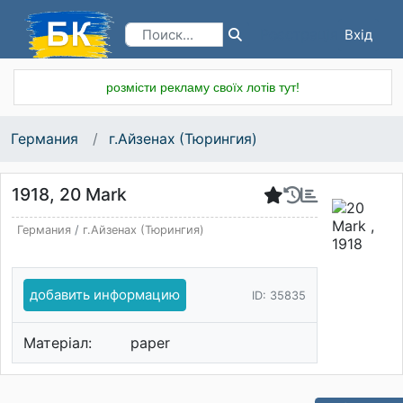
Вхід
Реєстрація
розмісти рекламу своїх лотів тут!
Германия
г.Айзенах (Тюрингия)
1918, 20 Mark
Германия
/
г.Айзенах (Тюрингия)
добавить информацию
ID: 35835
Матеріал:
paper