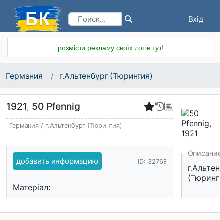
Вхід
Реєстрація
розмісти рекламу своїх лотів тут!
Германия
г.Альтенбург (Тюрингия)
1921, 50 Pfennig
Германия
/
г.Альтенбург (Тюрингия)
Описани
добавить информацию
ID: 32769
г.Альте
(Тюринг
Матеріал: