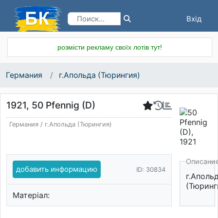
Вхід
Реєстрація
розмісти рекламу своїх лотів тут!
Германия
г.Апольда (Тюрингия)
1921, 50 Pfennig (D)
Германия
/
г.Апольда (Тюрингия)
Описани
добавить информацию
ID: 30834
г.Аполь
(Тюринг
Матеріал: