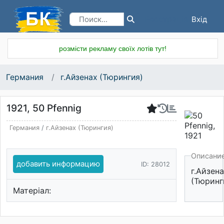
Вхід
Реєстрація
розмісти рекламу своїх лотів тут!
Германия
г.Айзенах (Тюрингия)
1921, 50 Pfennig
Германия
/
г.Айзенах (Тюрингия)
Описани
добавить информацию
ID: 28012
г.Айзен
(Тюринг
Матеріал: