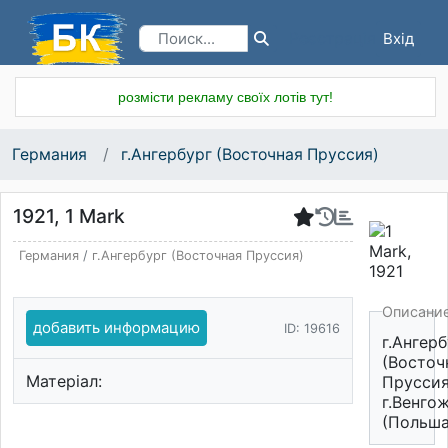
Вхід
Реєстрація
розмісти рекламу своїх лотів тут!
Германия
г.Ангербург (Восточная Пруссия)
1921, 1 Mark
Германия
/
г.Ангербург (Восточная Пруссия)
Описани
добавить информацию
ID: 19616
г.Ангер
(Восточ
Матеріал:
Пруссия
г.Венго
(Польша