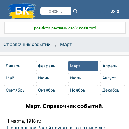
Вхід
Реєстрація
розмісти рекламу своїх лотів тут!
Справочник событий
Март
Январь
Февраль
Март
Апрель
Май
Июнь
Июль
Август
Сентябрь
Октябрь
Ноябрь
Декабрь
Март. Справочник событий.
1 марта, 1918 г.:
Центральной Радой принят закон о выпуске