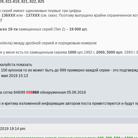
09, 811-819, 821, 822, 825
х серий имеют одинаковые первые три цифры
-
136ХХХ
или -
137ХХХ
(см. скан). Поэтому выпущено крайне ограниченное к
т
!
сех 19-ти
замещенных серий (Тип 2) –
19 000 шт.
пробела) между дробной серией и порядковым номером
я у меня есть по замещенным сериям
1000
куп.1992 г,
2000, 5000 куп
. 1993 г.
жалуйста показать
100 купонов то их может быть до 999 примерно каждой серии - это подтверж
 мая 2019 15:13
а сотка 848/99
008
860
обнаруженная 05.06.2016
 и критика изложенной информации автором поста приветствуются и будут 
 2019 19:14 pm