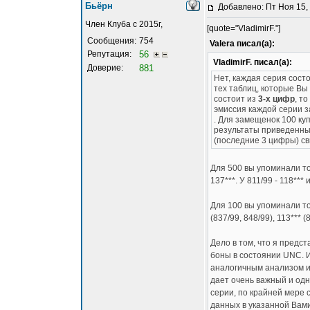
Бьёрн
Добавлено: Пт Ноя 15,
Член Клуба с 2015г,
[quote="VladimirF."]
Сообщения:
754
Valera писал(а):
Репутация:
56
VladimirF. писал(а):
Доверие:
881
Нет, каждая серия сост
тех таблиц, которые Вы
состоит из
3-х
цифр
, т
эмиссия каждой серии 
. Для замещенок 100 куп
результаты приведенные
(последние 3 цифры) с
Для 500 вы упоминали то
137***. У 811/99 - 118*** и
Для 100 вы упоминали толь
(837/99, 848/99), 113*** (
Дело в том, что я предс
боны в состоянии UNC. И
аналогичным анализом и
дает очень важный и од
серии, по крайней мере
данных в указанной Вами