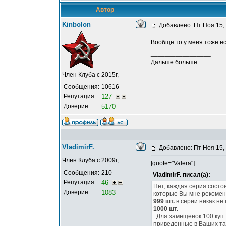
Автор
Kinbolon
Добавлено: Пт Ноя 15,
Вообще то у меня тоже е
_________________
Дальше больше...
Член Клуба с 2015г,
Сообщения:
10616
Репутация:
127
Доверие:
5170
VladimirF.
Добавлено: Пт Ноя 15,
Член Клуба с 2009г,
[quote="Valera"]
Сообщения:
210
VladimirF. писал(а):
Репутация:
46
Нет, каждая серия состо
Доверие:
1083
которые Вы мне рекомен
999 шт.
в серии никак не
1000 шт.
. Для замещенок 100 куп.
приведенные в Ваших та