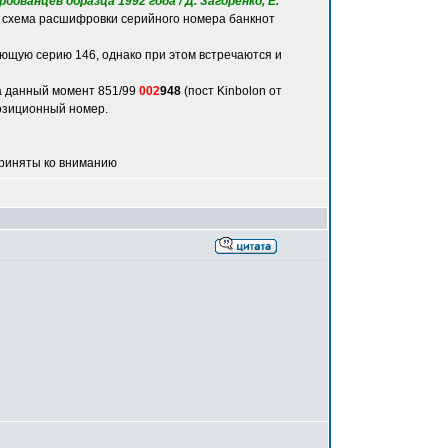
бованцев образца 1992 года / Д. Загоренко, Е.
 схема расшифровки серийного номера банкнот
ющую серию 146, однако при этом встречаются и
а данный момент 851/99
002
948
(пост Kinbolon от
 позиционный номер.
приняты ко вниманию