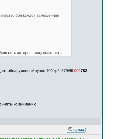
оличество бон каждой замещенной
 Если есть интерес - могу выставить
дает обнаруженный купон 100 крб. 879/99
006
782
приняты ко вниманию