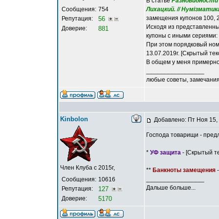
В статье
Разновидности к
Сообщения:
754
Лихацкий. // Нумізматика
замещения купонов 100, 2
Репутация:
56
Исходя из представленн
Доверие:
881
купоны с иными сериями: 0
При этом порядковый ном
13.07.2019г. [Скрытый те
В общем у меня примерно 
_________________
любые советы, замечания
Kinbolon
Добавлено: Пт Ноя 15,
Господа товарищи - пред
*
УФ защита
- [Скрытый те
Член Клуба с 2015г,
**
Банкноты замещения
-
_________________
Сообщения:
10616
Дальше больше...
Репутация:
127
Доверие:
5170