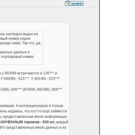
ень наглядно видно из
ковый номер серии
раздо ниже. Так что, да,
бранных данных и
а порядковый номер
 у 803/99 встречаются и 136*** и
 У 890/99 - 015***. У 901/99 - 015***.
/99), 006*** (879/99, 892/99), 008***
формации. А коллекционирую я только
ень надеюсь, что кто-то еще займется
та, предоставленная мною информация
НИЧЕННЫМ тиражом - 500 шт.
каждой
! Из представленных мною данных и из