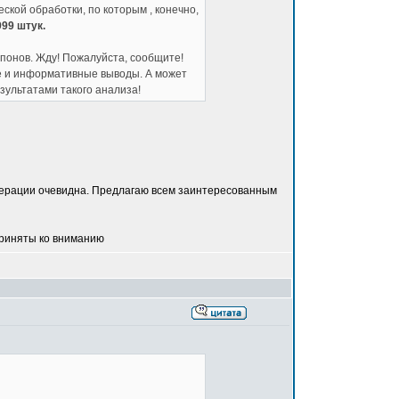
кой обработки, по которым , конечно,
99 штук.
упонов. Жду! Пожалуйста, сообщите!
е и информативные выводы. А может
езультатами такого анализа!
умерации очевидна. Предлагаю всем заинтересованным
приняты ко вниманию