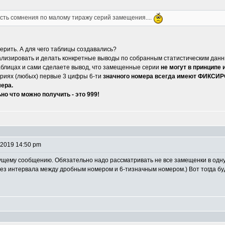
сть сомнения по малому тиражу серий замещения....
верить. А для чего таблицы создавались?
нализировать и делать конкретные выводы по собранным статистическим дан
аблицах и сами сделаете вывод, что замещенные серии
не могут в принципе 
сериях (любых) первые 3 цифры 6-ти
значного номера всегда имеют ФИКСИ
мера.
но что можно получить - это 999!
 2019 14:50 pm
щему сообщению. Обязательно надо рассматривать не все замещенки в одну к
 без интервала между дробным номером и 6-тизначным номером.) Вот тогда буде