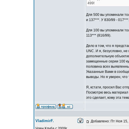
499!
Для 500 вы упоминали толь
и 137***. У 830/99 - 017***
Для 100 вы упоминали тольк
113*** (816/99).
Дело в том, что я предст
UNC. И я, безусловно, н
дополнительную объектив
замещенные серии 100 ку
половина всех выявленны
Указанные Вами в сообще
выводы. Но я уверен, что
Я, кстати, просил Вас от
Посмотрю весь материал 
это сделает, кому эта те
VladimirF.
Добавлено: Пт Ноя 15,
Член Клуба с 2009г,