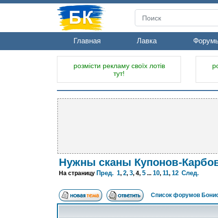
Главная
Лавка
Форум
розмісти рекламу своїх лотів
р
тут!
Нужны сканы Купонов-Карбов
Пред.
1
2
3
5
10
11
12
След.
На страницу
,
,
,
4
,
...
,
,
Список форумов Бонис