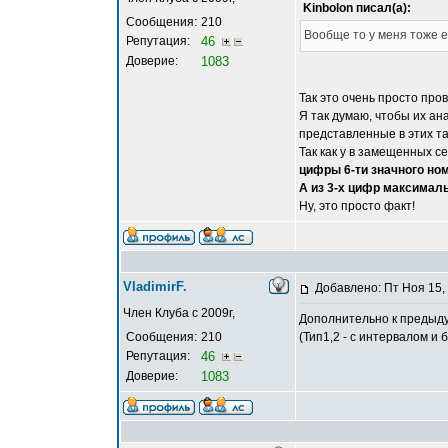
Kinbolon писал(а):
Сообщения:
210
Вообще то у меня тоже е
Репутация:
46
Доверие:
1083
Так это очень просто про
Я так думаю, чтобы их а
представленные в этих т
Так как у в замещенных 
цифры 6-ти значного но
А из 3-х цифр максималь
Ну, это просто факт!
VladimirF.
Добавлено: Пт Ноя 15,
Член Клуба с 2009г,
Дополнительно к предыду
Сообщения:
210
(Тип1,2 - с интервалом и
Репутация:
46
Доверие:
1083