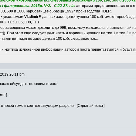
упонов многоразового использования номиналами 100, 200, 500 и 1000 кар
 і фалеристика. 2015р. №2. - С.22-27. : іл
.
авторами представлено такая вот
00, 500 и 1000 карбованцев образца 1992г. производства TDLR.
ых уважаемым
VladimirF.
данных замещенки купоны 100 крб. имеют преоблада
02, 005, 006, 008, 113
ер замещенки может доходить до 999, поскольку максимально выявленный н
кст]). При этом еще следует учитывать и вариации купонов на тип 1 и тип 2 и
такой вот пазл по замещенкам 100 крб. складывается...
 и критика изложенной информации автором поста приветствуются и будут 
 2019 20:11 pm
лагаю обсуждать по своим темам!
кст].
 в новой теме в соответствующем разделе - [Скрытый текст]