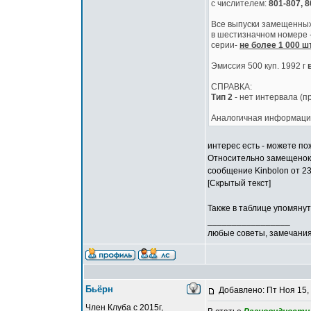
с числителем:
801-807, 8
Все выпуски замещенны
в шестизначном номере 
серии-
не более 1 000 ш
Эмиссия 500 куп. 1992 г
в
СПРАВКА:
Тип 2
- нет интервала (
Аналогичная информаци
интерес есть - можете по
Относительно замещенок 
сообщение Kinbolon от 23
[Скрытый текст]
Также в таблице упомянут
_________________
любые советы, замечания
Бьёрн
Добавлено: Пт Ноя 15,
Член Клуба с 2015г,