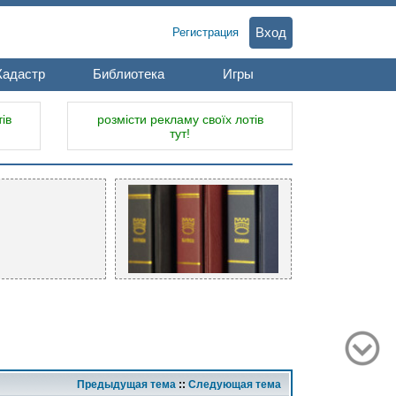
Вход
Регистрация
Кадастр
Библиотека
Игры
ів
розмісти рекламу своїх лотів
тут!
Предыдущая тема
::
Следующая тема