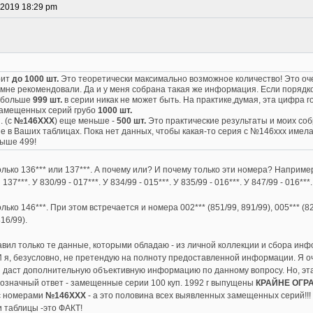
 2019 18:29 pm
оит
до 1000 шт.
Это теоретически максимально возможное количество! Это оч
 мне рекомендовали. Да и у меня собрана такая же информация. Если поряд
о больше
999 шт.
в серии никак не может быть. На практике,думая, эта цифра го
замещенных серий грубо
1000 шт.
. (с
№146ХХХ
) еще меньше -
500 шт.
Это практические результаты и моих со
 в Ваших таблицах. Пока нет данных, чтобы какая-то серия с №146ххх имел
выше 499!
лько 136*** или 137***. А почему или? И почему только эти номера? Например
 137***. У 830/99 - 017***. У 834/99 - 015***. У 835/99 - 016***. У 847/99 - 016***.
ко 146***. При этом встречается и номера 002*** (851/99, 891/99), 005*** (821
816/99).
тавил только те данные, которыми обладаю - из личной коллекции и сбора ин
 я, безусловно, не претендую на полноту предоставленной информации. Я оч
 даст дополнительную объективную информацию по данному вопросу. Но, э
нозначный ответ - замещенные серии 100 куп. 1992 г выпущены
КРАЙНЕ ОГРА
 с номерами
№146ХХХ
- а это половина всех выявленных замещенных серий!!
 таблицы -это ФАКТ!