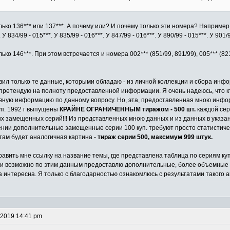
ко 136*** или 137***. А почему или? И почему только эти номера? Например у 
. У 834/99 - 015***. У 835/99 - 016***. У 847/99 - 016***. У 890/99 - 015***. У 901/9
о 146***. При этом встречается и номера 002*** (851/99, 891/99), 005*** (821/9
авил только те данные, которыми обладаю - из личной коллекции и сбора инф
е претендую на полноту предоставленной информации. Я очень надеюсь, что 
ную информацию по данному вопросу. Но, эта, предоставленная мною инфор
п. 1992 г выпущены
КРАЙНЕ ОГРАНИЧЕННЫМ тиражом - 500 шт.
каждой сер
х замещенных серий!!! Из представленных мною данных и из данных в указа
нии дополнительные замещенные серии 100 куп. требуют просто статистическ
 там будет аналогичная картина -
тираж серии 500, максимум 999 штук.
править мне ссылку на название темы, где представлена таблица по сериям ку
и возможно по этим данным предоставлю дополнительные, более объемные 
ма интересна. Я только с благодарностью ознакомлюсь с результатами такого 
 2019 14:41 pm