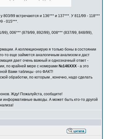
803/99 встречаются и 136*** и 137***. У 811/99 - 118***
9 - 015***.
9), 006*** (879/99, 892/99), 008*** (837/99, 848/99),
ормации. А коллекционирую я только боны в состоянии
кто-то еще займется аналогичным анализом и даст
мация дает очень важный и однозначный ответ -
ии, по крайней мере с номерами
№146ХХХ
- а это
нной Вами таблицы -это ФАКТ!
ой обработки, по которым , конечно, надо сделать
понов. Жду! Пожалуйста, сообщите!
и информативные выводы. А может быть кто-то другой
анализа!