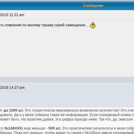
Сообщение
 2019 11:22 am
сть сомнения по малому тиражу серий замещения....
 2019 14:27 pm
ит
до 1000 шт.
Это теоретически максимально возможное количество! Это очен
довали. Да и у меня собрана такая же информация. Если порядковый номер с
 может быть. На практике,думая, эта цифра гораздо ниже. Так что, да, эмисс
 (с
№146ХХХ
) еще меньше -
500 шт.
Это практические результаты и моих соб
блицах. Пока нет данных, чтобы какая-то серия с №146ххх имела порядковы