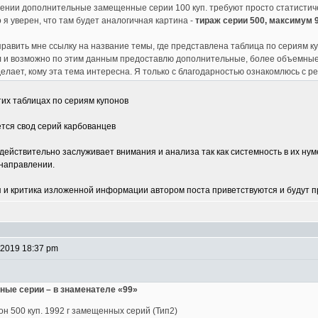
ении дополнительные замещенные серии 100 куп. требуют просто статистичес
 я уверен, что там будет аналогичная картина -
тираж серии 500, максимум 9
тправить мне ссылку на название темы, где представлена таблица по сериям к
 и возможно по этим данным предоставлю дополнительные, более объемны
делает, кому эта тема интересна. Я только с благодарностью ознакомлюсь с р
тих таблицах по сериям купонов
тся свод серий карбованцев
действительно заслуживает внимания и анализа так как системность в их н
 направлении.
 и критика изложенной информации автором поста приветствуются и будут 
 2019 18:37 pm
нные серии – в знаменателе «99»
он 500 куп. 1992 г замещенных серий (Тип2)