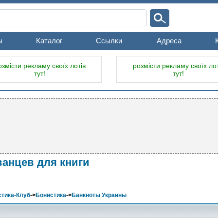
ы
Каталог
Ссылки
Адреса
озмісти рекламу своїх лотів
розмісти рекламу своїх лот
тут!
тут!
анцев для книги
тика-Клуб
->
Бонистика
->
Банкноты Украины