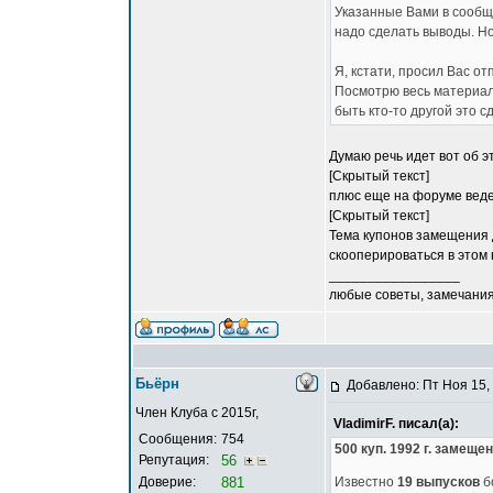
Указанные Вами в сообщ
надо сделать выводы. Но
Я, кстати, просил Вас о
Посмотрю весь материал
быть кто-то другой это с
Думаю речь идет вот об э
[Скрытый текст]
плюс еще на форуме веде
[Скрытый текст]
Тема купонов замещения 
скооперироваться в этом
_________________
любые советы, замечания
Бьёрн
Добавлено: Пт Ноя 15,
Член Клуба с 2015г,
VladimirF. писал(а):
Сообщения:
754
500 куп. 1992 г. замеще
Репутация:
56
Доверие:
881
Известно
19 выпусков
б