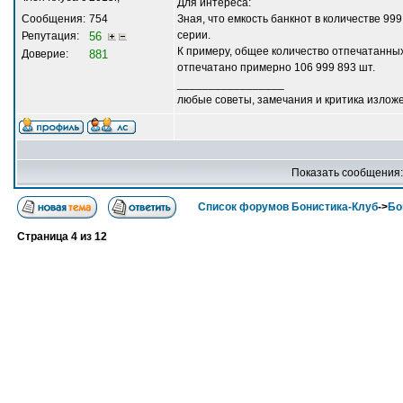
Для интереса:
Сообщения:
754
Зная, что емкость банкнот в количестве 9
серии.
Репутация:
56
К примеру, общее количество отпечатанных
Доверие:
881
отпечатано примерно 106 999 893 шт.
_________________
любые советы, замечания и критика излож
Показать сообщения
Список форумов Бонистика-Клуб
->
Бо
Страница
4
из
12