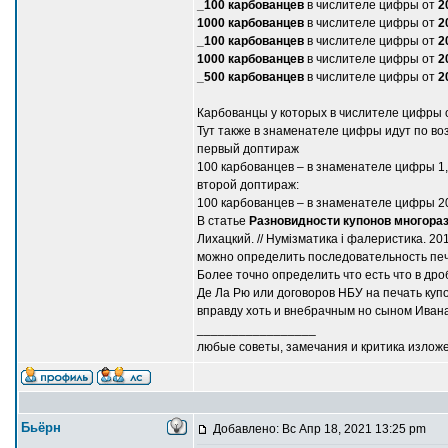
_100 карбованцев
в числителе цифры от
2
1000 карбованцев
в числителе цифры от
2
_100 карбованцев
в числителе цифры от
2
1000 карбованцев
в числителе цифры от
2
_500 карбованцев
в числителе цифры от
2
Карбованцы у которых в числителе цифры 
Тут также в знаменателе цифры идут по во
первый доптираж
100 карбованцев – в знаменателе цифры 1, 2, 
второй доптираж:
100 карбованцев – в знаменателе цифры 20,
В статье
Разновидности купонов многораз
Лихацкий. // Нумізматика і фалеристика. 20
можно определить последовательность пе
Более точно определить что есть что в др
Де Ла Рю или договоров НБУ на печать куп
вправду хоть и внебрачным но сыном Ивана
_________________
любые советы, замечания и критика излож
Бьёрн
Добавлено: Вс Апр 18, 2021 13:25 pm