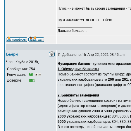
Плюс - не может быть серия замещения - 
Ну и никаких "УСЛОВНОСТЕЙ"!!!
_________________
Дальше больше...
Бьёрн
Добавлено: Чт Апр 22, 2021 08:46 am
Член Клуба с 2015г,
Нумерация банкнот купонов многоразовог
Сообщения:
754
1. Обиходные банкноты
Номер банкнот состоит из группы цифр: др
Репутация:
56
украинских карбованцев
это
200
или
201
,
Доверие:
881
шестизначная цифра (диапазон цифр от 00
2. Банкноты замещения
Номер банкнот замещения состоит из группы
(идентификатор серии замещения) и далее
замещения купонов 2000 и 5000 украински
2000 украинских карбованцев:
804, 806, 81
5000 украинских карбованцев:
804, 830, 83
В свою очередь, линейная часть номера ба