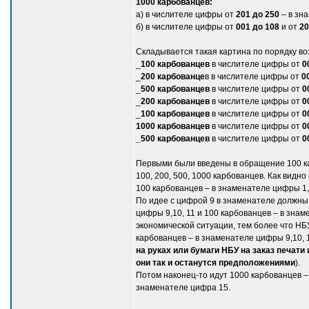
1000 карбованцев:
а) в числителе цифры от
201 до 250
– в зн
б) в числителе цифры от
001 до 108
и от
20
Складывается такая картина по порядку в
_
100 карбованцев
в числителе цифры от
0
_
200 карбованце
в в числителе цифры от
0
_
500 карбованцев
в числителе цифры от
0
_
200 карбованцев
в числителе цифры от
0
_
100 карбованцев
в числителе цифры от
0
1000 карбованцев
в числителе цифры от
0
_500 карбованцев
в числителе цифры от
0
Первыми были введены в обращение 100 карб
100, 200, 500, 1000 карбованцев. Как видн
100 карбованцев – в знаменателе цифры 1, 
По идее с цифрой 9 в знаменателе должны
цифры 9,10, 11 и 100 карбованцев – в зна
экономической ситуации, тем более что НБ
карбованцев – в знаменателе цифры 9,10, 
на руках или бумаги НБУ на заказ печати
они так и останутся предположениями
).
Потом наконец-то идут 1000 карбованцев –
знаменателе цифра 15.