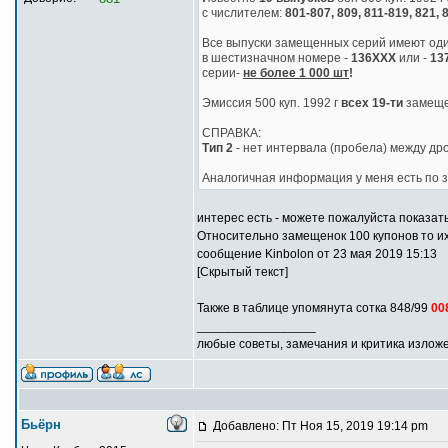
с числителем:
801-807, 809, 811-819, 821, 
Все выпуски замещенных серий имеют од
в шестизначном номере -
136ХХХ
или -
13
серии-
не более 1 000 шт
!
Эмиссия 500 куп. 1992 г
всех 19-ти
замеще
СПРАВКА:
Тип 2
- нет интервала (пробела) между д
Аналогичная информация у меня есть по
интерес есть - можете пожалуйста показат
Относительно замещенок 100 купонов то их
сообщение Kinbolon от 23 мая 2019 15:13
[Скрытый текст]
Также в таблице упомянута сотка 848/99
00
_________________
любые советы, замечания и критика излож
Бьёрн
Добавлено: Пт Ноя 15, 2019 19:14 pm