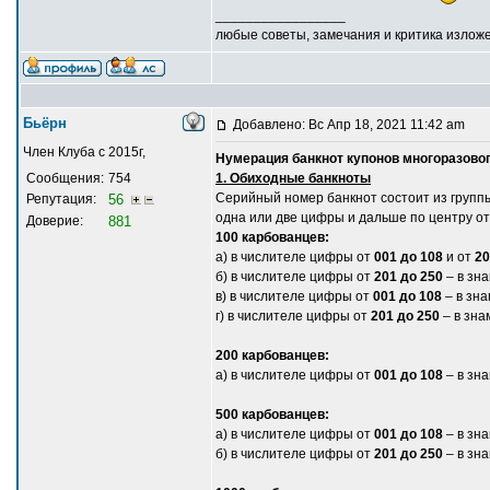
_________________
любые советы, замечания и критика излож
Бьёрн
Добавлено: Вс Апр 18, 2021 11:42 am
Член Клуба с 2015г,
Нумерация банкнот купонов многоразовог
Сообщения:
754
1. Обиходные банкноты
Серийный номер банкнот состоит из группы 
Репутация:
56
одна или две цифры и дальше по центру о
Доверие:
881
100 карбованцев:
а) в числителе цифры от
001 до 108
и от
20
б) в числителе цифры от
201 до 250
– в зн
в) в числителе цифры от
001 до 108
– в зн
г) в числителе цифры от
201 до 250
– в зн
200 карбованцев:
а) в числителе цифры от
001 до 108
– в зн
500 карбованцев:
а) в числителе цифры от
001 до 108
– в з
б) в числителе цифры от
201 до 250
– в з