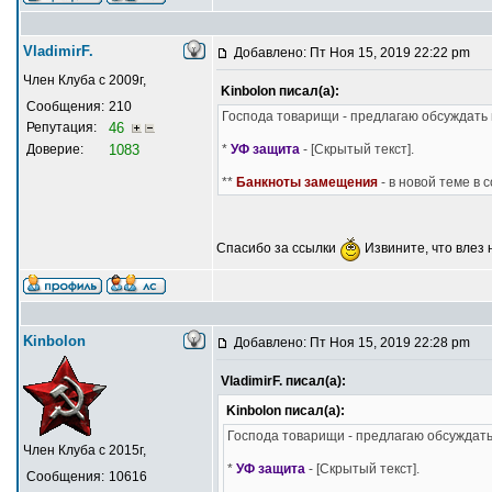
VladimirF.
Добавлено: Пт Ноя 15, 2019 22:22 pm
Член Клуба с 2009г,
Kinbolon писал(а):
Сообщения:
210
Господа товарищи - предлагаю обсуждать 
Репутация:
46
Доверие:
1083
*
УФ защита
- [Скрытый текст].
**
Банкноты замещения
- в новой теме в 
Спасибо за ссылки
Извините, что влез н
Kinbolon
Добавлено: Пт Ноя 15, 2019 22:28 pm
VladimirF. писал(а):
Kinbolon писал(а):
Господа товарищи - предлагаю обсуждать
Член Клуба с 2015г,
*
УФ защита
- [Скрытый текст].
Сообщения:
10616