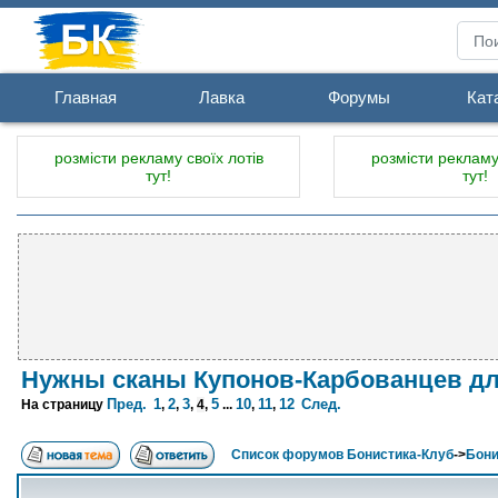
Главная
Лавка
Форумы
Кат
розмісти рекламу своїх лотів
розмісти рекламу 
тут!
тут!
Нужны сканы Купонов-Карбованцев дл
Пред.
1
2
3
5
10
11
12
След.
На страницу
,
,
,
4
,
...
,
,
Список форумов Бонистика-Клуб
->
Бони