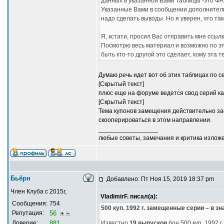
данных в указанной Вами таблицы -это ФА
Указанные Вами в сообщении дополнительн
надо сделать выводы. Но я уверен, что та
Я, кстати, просил Вас отправить мне ссыл
Посмотрю весь материал и возможно по 
быть кто-то другой это сделает, кому эта 
Думаю речь идет вот об этих таблицах по с
[Скрытый текст]
плюс еще на форуме ведется свод серий к
[Скрытый текст]
Тема купонов замещения действительно за
скооперироваться в этом направлении.
_________________
любые советы, замечания и критика излож
Бьёрн
Добавлено: Пт Ноя 15, 2019 18:37 pm
Член Клуба с 2015г,
VladimirF. писал(а):
Сообщения:
754
500 куп. 1992 г. замещенные серии – в з
Репутация:
56
Доверие:
881
Известно
19 выпусков
бон 500 куп. 1992 