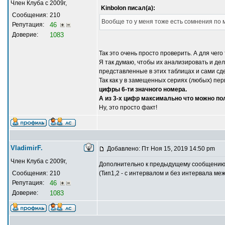
Член Клуба с 2009г,
Kinbolon писал(а):
Сообщения:
210
Вообще то у меня тоже есть сомнения по 
Репутация:
46
Доверие:
1083
Так это очень просто проверить. А для чег
Я так думаю, чтобы их анализировать и д
представленные в этих таблицах и сами с
Так как у в замещенных сериях (любых) пе
цифры 6-ти значного номера.
А из 3-х цифр максимально что можно пол
Ну, это просто факт!
VladimirF.
Добавлено: Пт Ноя 15, 2019 14:50 pm
Член Клуба с 2009г,
Дополнительно к предыдущему сообщению. О
Сообщения:
210
(Тип1,2 - с интервалом и без интервала ме
Репутация:
46
Доверие:
1083