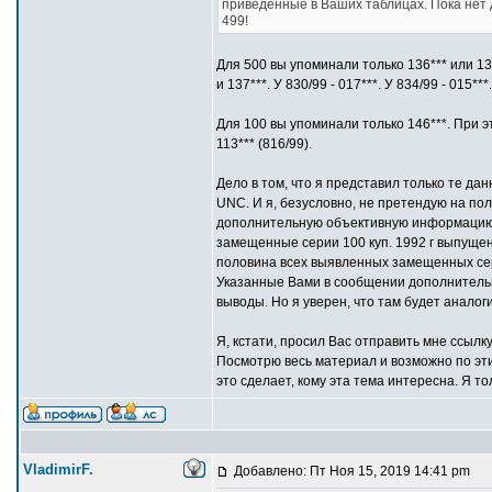
приведенные в Ваших таблицах. Пока нет
499!
Для 500 вы упоминали только 136*** или 137
и 137***. У 830/99 - 017***. У 834/99 - 015***.
Для 100 вы упоминали только 146***. При этом
113*** (816/99).
Дело в том, что я представил только те д
UNC. И я, безусловно, не претендую на по
дополнительную объективную информацию п
замещенные серии 100 куп. 1992 г выпущ
половина всех выявленных замещенных сер
Указанные Вами в сообщении дополнительны
выводы. Но я уверен, что там будет аналог
Я, кстати, просил Вас отправить мне ссылк
Посмотрю весь материал и возможно по эт
это сделает, кому эта тема интересна. Я т
VladimirF.
Добавлено: Пт Ноя 15, 2019 14:41 pm