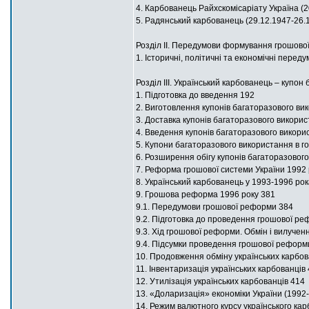
4. Карбованець Райхскомісаріату Україна (2
5. Радянський карбованець (29.12.1947-26.
Розділ ІІ. Передумови формування грошової
1. Історичні, політичні та економічні перед
Розділ ІІІ. Український карбованець – купо
1. Підготовка до введення 192
2. Виготовлення купонів багаторазового ви
3. Доставка купонів багаторазового викорис
4. Введення купонів багаторазового викорис
5. Купони багаторазового використання в го
6. Розширення обігу купонів багаторазовог
7. Реформа грошової системи України 1992 
8. Український карбованець у 1993-1996 ро
9. Грошова реформа 1996 року 381
9.1. Передумови грошової реформи 384
9.2. Підготовка до проведення грошової р
9.3. Хід грошової реформи. Обмін і вилученн
9.4. Підсумки проведення грошової реформ
10. Продовження обміну українських карбова
11. Інвентаризація українських карбованців
12. Утилізація українських карбованців 414
13. «Доларизація» економіки України (1992-
14. Режим валютного курсу українського кар