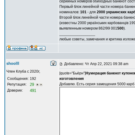
серийных номеров обиходных банкнот состо
Первый блок линейной части номера банкн
номиналов:
101
- для
2000 украинских кар
Второй блок линейной части номера банкн
(известны 2000 українських карбованців 
выявленным номером 862/99 001
500
).
_________________
любые советы, замечания и критика излож
shoolll
Добавлено: Чт Апр 22, 2021 09:38 am
Член Клуба с 2020г,
[quote="Бьёрн"]
Нумерация банкнот купонов
Сообщения:
192
изготовления
Добавлю. Есть серия замещения 5000 карб
Репутация:
29
Доверие:
491