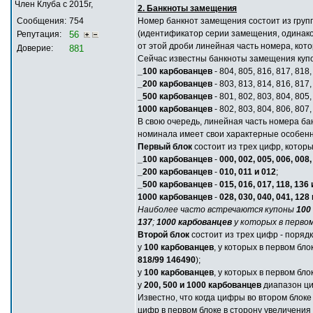
Член Клуба с 2015г,
2. Банкноты замещения
Сообщения:
754
Номер банкнот замещения состоит из группы
(идентификатор серии замещения, одинаков
Репутация:
56
от этой дроби линейная часть номера, кот
Доверие:
881
Сейчас известны банкноты замещения купо
_100 карбованцев
- 804, 805, 816, 817, 818,
_200 карбованцев
- 803, 813, 814, 816, 817,
_500 карбованцев
- 801, 802, 803, 804, 805,
1000 карбованцев
- 802, 803, 804, 806, 807,
В свою очередь, линейная часть номера ба
номинала имеет свои характерные особенно
Первый блок
состоит из трех цифр, кото
_100 карбованцев
-
000, 002, 005, 006, 008,
_200 карбованцев
-
010, 011 и 012
;
_500 карбованцев
-
015, 016, 017, 118, 136
1000 карбованцев
-
028, 030, 040, 041, 128
Наиболее часто встречаются купоны
100
137
;
1000 карбованцев
у которых в перво
Второй блок
состоит из трех цифр - поряд
у
100 карбованцев
, у которых в первом бл
818/99 146490
);
у
100 карбованцев
, у которых в первом бл
у
200, 500 и 1000 карбованцев
диапазон ци
Известно, что когда цифры во втором блок
цифр в первом блоке в сторону увеличения