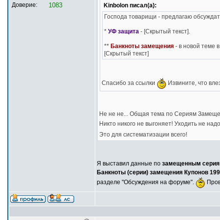
Доверие:
1083
Kinbolon писал(а):
Господа товарищи - предлагаю обсуждат
*
УФ защита
- [Скрытый текст].
**
Банкноты замещения
- в новой теме 
[Скрытый текст]
Спасибо за ссылки
Извините, что влез
Не не не... Общая тема по Сериям Замещен
Никто никого не выгоняет! Уходить не над
Это для систематизации всего!
Я выставил данные по
замещенным сериям
Банкноты (серии) замещения Купонов 1992
разделе "Обсуждения на форуме".
Прове