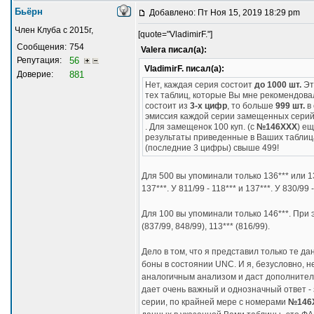
Бьёрн
Добавлено: Пт Ноя 15, 2019 18:29 pm
Член Клуба с 2015г,
[quote="VladimirF."]
Сообщения:
754
Valera писал(а):
Репутация:
56
VladimirF. писал(а):
Доверие:
881
Нет, каждая серия состоит
до 1000 шт.
Эт
тех таблиц, которые Вы мне рекомендова
состоит из
3-х
цифр
, то больше
999 шт.
в 
эмиссия каждой серии замещенных серий
. Для замещенок 100 куп. (с
№146ХХХ
) е
результаты приведенные в Ваших таблица
(последние 3 цифры) свыше 499!
Для 500 вы упоминали только 136*** или 1
137***. У 811/99 - 118*** и 137***. У 830/99 -
Для 100 вы упоминали только 146***. При эт
(837/99, 848/99), 113*** (816/99).
Дело в том, что я представил только те д
боны в состоянии UNC. И я, безусловно, 
аналогичным анализом и даст дополнител
дает очень важный и однозначный ответ -
серии, по крайней мере с номерами
№146