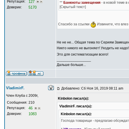
Репутация:
127
**
Банкноты замещения
- в новой теме в
[Скрытый текст]
Доверие:
5170
Спасибо за ссылки
Извините, что влез 
Не не не... Общая тема по Сериям Замещен
Никто никого не выгоняет! Уходить не надо
Это для систематизации всего!
_________________
Дальше больше...
VladimirF.
Добавлено: Сб Ноя 16, 2019 08:11 am
Член Клуба с 2009г,
Kinbolon писал(а):
Сообщения:
210
VladimirF. писал(а):
Репутация:
46
Доверие:
1083
Kinbolon писал(а):
Господа товарищи - предлагаю обсуждат