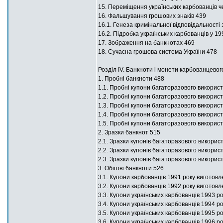
15. Переміщення українських карбованців ч
16. Фальшування грошових знаків 439
16.1. Генеза кримінальної відповідальності
16.2. Підробка українських карбованців у 1
17. Зображення на банкнотах 469
18. Сучасна грошова система України 478
Розділ ІV. Банкноти і монети карбованцевог
1. Пробні банкноти 488
1.1. Пробні купони багаторазового використ
1.2. Пробні купони багаторазового використ
1.3. Пробні купони багаторазового використ
1.4. Пробні купони багаторазового викори
1.5. Пробні купони багаторазового викорис
2. Зразки банкнот 515
2.1. Зразки купонів багаторазового викори
2.2. Зразки купонів багаторазового викори
2.3. Зразки купонів багаторазового викор
3. Обігові банкноти 526
3.1. Купони карбованців 1991 року виготов
3.2. Купони карбованців 1992 року виготов
3.3. Купони українських карбованців 1993 р
3.4. Купони українських карбованців 1994 р
3.5. Купони українських карбованців 1995 р
3.6. Купони українських карбованців 1996 р