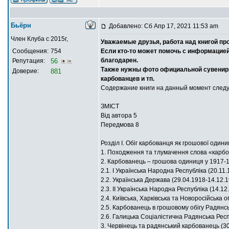
Бьёрн
Добавлено: Сб Апр 17, 2021 11:53 am
Член Клуба с 2015г,
Уважаемые друзья, работа над книгой пр
Сообщения:
754
Если кто-то может помочь с информацие
благодарен.
Репутация:
56
Также нужны фото официальной сувенирно
Доверие:
881
карбованцев и тп.
Содержание книги на данный момент след
ЗМІСТ
Від автора 5
Передмова 8
Розділ І. Обіг карбованця як грошової одини
1. Походження та тлумачення слова «карб
2. Карбованець – грошова одиниця у 1917-
2.1. І Українська Народна Республіка (20.11
2.2. Українська Держава (29.04.1918-14.12.
2.3. ІІ Українська Народна Республіка (14.12
2.4. Київська, Харківська та Новоросійська 
2.5. Карбованець в грошовому обігу Радянсь
2.6. Галицька Соціалістична Радянська Респ
3. Червінець та радянський карбованець (30