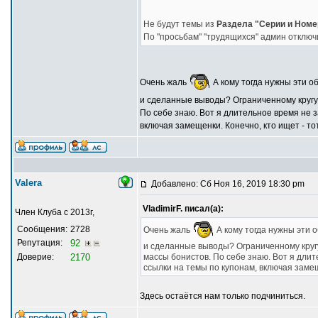
Не будут темы из
Раздела "Серии и Номе
По "просьбам" "трудящихся" админ отключ
Очень жаль
А кому тогда нужны эти о
и сделанные выводы? Ограниченному кругу к
По себе знаю. Вот я длительное время не 
включая замещенки. Конечно, кто ищет - то
Valera
Добавлено: Сб Ноя 16, 2019 18:30 pm
VladimirF. писал(а):
Член Клуба с 2013г,
Сообщения:
2728
Очень жаль
А кому тогда нужны эти 
Репутация:
92
и сделанные выводы? Ограниченному кругу 
Доверие:
2170
массы бонистов. По себе знаю. Вот я дли
ссылки на темы по купонам, включая замещ
Здесь остаётся нам только подчиниться.