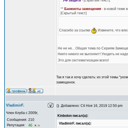
*
УФ защита
- [Скрытый текст].
**
Банкноты замещения
- в новой теме 
[Скрытый текст]
Спасибо за ссылки
Извините, что влез
Не не не... Общая тема по Сериям Замещен
Никто никого не выгоняет! Уходить не над
Это для систематизации всего!
Так я так и хочу сделать: из этой темы "у
замещенок.
VladimirF.
Добавлено: Сб Ноя 16, 2019 12:50 pm
Член Клуба с 2009г,
Kinbolon писал(а):
Сообщения:
210
VladimirF. писал(а):
Репутация:
46