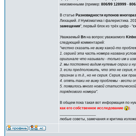
неизменными (пример:
806/99 128999
-
806
В статье
Разновидности купонов многораз
Лихацкий. // Нумізматика і фалеристика. 201
замещения
", первый блок из трёх цифр - "
с
Уважаемый
Bn
на вопрос уважаемого
Kinbo
следующий комментарий:
"честно сказать не вижу какой-то пробле
1. серией эта часть номера названа условн
оригинале что называли - только им и из
2. мы постоянно видим нулевые серии и н
3. если предположить, что это не серия, 
признак и т.д., но не серия. Серия, как 
4. опять таки не вижу проблемы - вести от
5. появилось много новой статистической
порядкового номера".
В общем пока такая вот информация по ну
как его собственное исследование
).
_________________
любые советы, замечания и критика излож