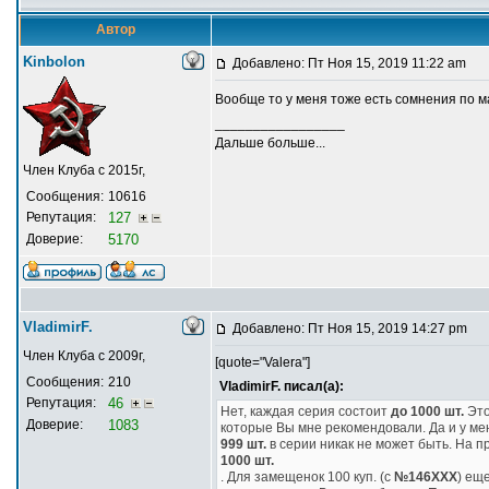
Автор
Kinbolon
Добавлено: Пт Ноя 15, 2019 11:22 am
Вообще то у меня тоже есть сомнения по м
_________________
Дальше больше...
Член Клуба с 2015г,
Сообщения:
10616
Репутация:
127
Доверие:
5170
VladimirF.
Добавлено: Пт Ноя 15, 2019 14:27 pm
Член Клуба с 2009г,
[quote="Valera"]
Сообщения:
210
VladimirF. писал(а):
Репутация:
46
Нет, каждая серия состоит
до 1000 шт.
Это
Доверие:
1083
которые Вы мне рекомендовали. Да и у ме
999 шт.
в серии никак не может быть. На п
1000 шт.
. Для замещенок 100 куп. (с
№146ХХХ
) ещ