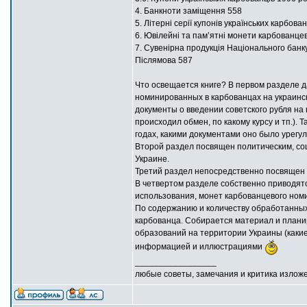
4. Банкноти заміщення 558
5. Літерні серії купонів українських карбова
6. Ювілейні та пам’ятні монети карбованце
7. Сувенірна продукція Національного банку
Післямова 587
Что освещается книге? В первом разделе д
номинированных в карбованцах на украинск
документы о введении советского рубля на
происходил обмен, по какому курсу и тп.)
годах, какими документами оно было урегу
Второй раздел посвящен политическим, с
Украине.
Третий раздел непосредственно посвящен 
В четвертом разделе собственно приводят
использования, монет карбованцевого ном
По содержанию и количеству обработанных
карбованца. Собирается материал и планир
образований на территории Украины (какие
информацией и иллюстрациями
_________________
любые советы, замечания и критика излож