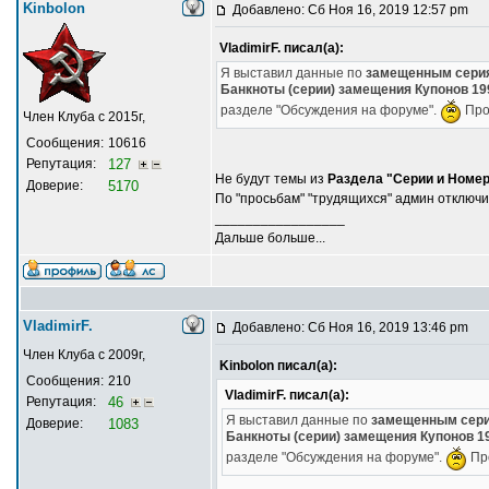
Kinbolon
Добавлено: Сб Ноя 16, 2019 12:57 pm
VladimirF. писал(а):
Я выставил данные по
замещенным серия
Банкноты (серии) замещения Купонов 199
разделе "Обсуждения на форуме".
Пров
Член Клуба с 2015г,
Сообщения:
10616
Репутация:
127
Не будут темы из
Раздела "Серии и Номе
Доверие:
5170
По "просьбам" "трудящихся" админ отключи
_________________
Дальше больше...
VladimirF.
Добавлено: Сб Ноя 16, 2019 13:46 pm
Член Клуба с 2009г,
Kinbolon писал(а):
Сообщения:
210
VladimirF. писал(а):
Репутация:
46
Я выставил данные по
замещенным сери
Доверие:
1083
Банкноты (серии) замещения Купонов 19
разделе "Обсуждения на форуме".
Про