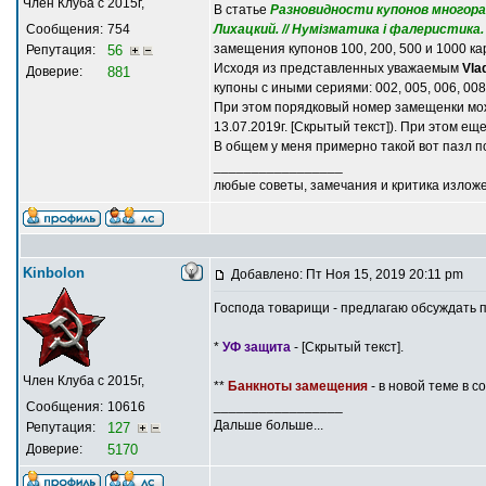
Член Клуба с 2015г,
В статье
Разновидности купонов многоразо
Сообщения:
754
Лихацкий. // Нумізматика і фалеристика. 20
замещения купонов 100, 200, 500 и 1000 к
Репутация:
56
Исходя из представленных уважаемым
Vla
Доверие:
881
купоны с иными сериями: 002, 005, 006, 008
При этом порядковый номер замещенки мож
13.07.2019г. [Скрытый текст]). При этом ещ
В общем у меня примерно такой вот пазл по
_________________
любые советы, замечания и критика излож
Kinbolon
Добавлено: Пт Ноя 15, 2019 20:11 pm
Господа товарищи - предлагаю обсуждать п
*
УФ защита
- [Скрытый текст].
Член Клуба с 2015г,
**
Банкноты замещения
- в новой теме в с
_________________
Сообщения:
10616
Дальше больше...
Репутация:
127
Доверие:
5170