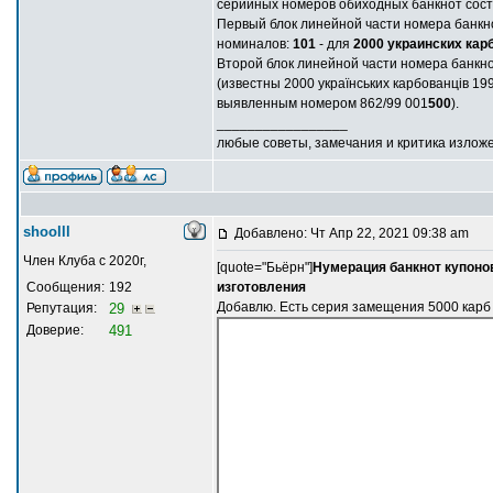
серийных номеров обиходных банкнот состо
Первый блок линейной части номера банкн
номиналов:
101
- для
2000 украинских кар
Второй блок линейной части номера банкн
(известны 2000 українських карбованців 
выявленным номером 862/99 001
500
).
_________________
любые советы, замечания и критика излож
shoolll
Добавлено: Чт Апр 22, 2021 09:38 am
Член Клуба с 2020г,
[quote="Бьёрн"]
Нумерация банкнот купонов
Сообщения:
192
изготовления
Добавлю. Есть серия замещения 5000 карб
Репутация:
29
Доверие:
491