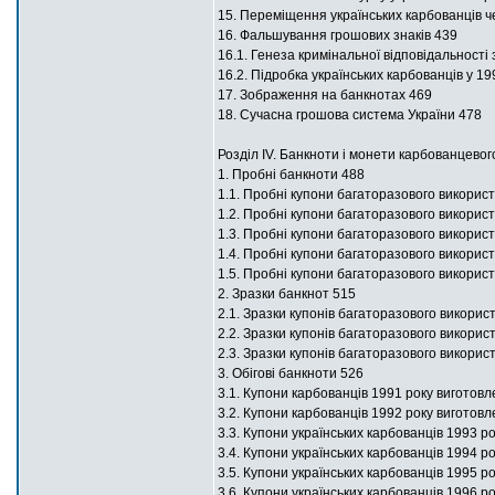
15. Переміщення українських карбованців ч
16. Фальшування грошових знаків 439
16.1. Генеза кримінальної відповідальності
16.2. Підробка українських карбованців у 1
17. Зображення на банкнотах 469
18. Сучасна грошова система України 478
Розділ ІV. Банкноти і монети карбованцевог
1. Пробні банкноти 488
1.1. Пробні купони багаторазового використ
1.2. Пробні купони багаторазового використ
1.3. Пробні купони багаторазового використ
1.4. Пробні купони багаторазового викори
1.5. Пробні купони багаторазового викорис
2. Зразки банкнот 515
2.1. Зразки купонів багаторазового викори
2.2. Зразки купонів багаторазового викори
2.3. Зразки купонів багаторазового викор
3. Обігові банкноти 526
3.1. Купони карбованців 1991 року виготов
3.2. Купони карбованців 1992 року виготов
3.3. Купони українських карбованців 1993 р
3.4. Купони українських карбованців 1994 р
3.5. Купони українських карбованців 1995 р
3.6. Купони українських карбованців 1996 р