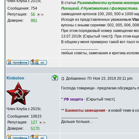
Член Клуба с 2015г,
В статье
Разновидности купонов многоразо
Сообщения:
754
Лихацкий. // Нумізматика і фалеристика. 20
замещения купонов 100, 200, 500 и 1000 к
Репутация:
56
Исходя из представленных уважаемым
Vla
Доверие:
881
купоны с иными сериями: 002, 005, 006, 008
При этом порядковый номер замещенки мож
13.07.2019г. [Скрытый текст]). При этом ещ
В общем у меня примерно такой вот пазл по
_________________
любые советы, замечания и критика излож
Kinbolon
Добавлено: Пт Ноя 15, 2019 20:11 pm
Господа товарищи - предлагаю обсуждать п
*
УФ защита
- [Скрытый текст].
Член Клуба с 2015г,
**
Банкноты замещения
- в новой теме в с
_________________
Сообщения:
10615
Дальше больше...
Репутация:
127
Доверие:
5170