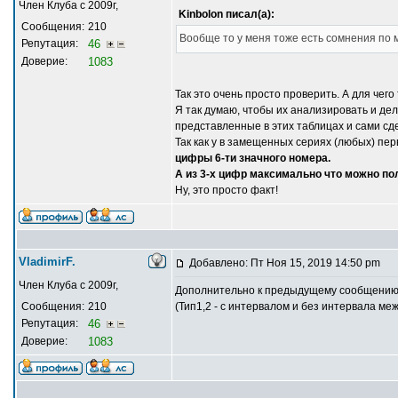
Член Клуба с 2009г,
Kinbolon писал(а):
Сообщения:
210
Вообще то у меня тоже есть сомнения по 
Репутация:
46
Доверие:
1083
Так это очень просто проверить. А для чег
Я так думаю, чтобы их анализировать и д
представленные в этих таблицах и сами с
Так как у в замещенных сериях (любых) пе
цифры 6-ти значного номера.
А из 3-х цифр максимально что можно пол
Ну, это просто факт!
VladimirF.
Добавлено: Пт Ноя 15, 2019 14:50 pm
Член Клуба с 2009г,
Дополнительно к предыдущему сообщению. О
Сообщения:
210
(Тип1,2 - с интервалом и без интервала ме
Репутация:
46
Доверие:
1083