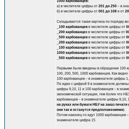
1000 карбованцев:
а) в числителе цифры от
201 до 250
– в зн
б) в числителе цифры от
001 до 108
и от
20
Складывается такая картина по порядку в
_
100 карбованцев
в числителе цифры от
0
_
200 карбованце
в в числителе цифры от
0
_
500 карбованцев
в числителе цифры от
0
_
200 карбованцев
в числителе цифры от
0
_
100 карбованцев
в числителе цифры от
0
1000 карбованцев
в числителе цифры от
0
_500 карбованцев
в числителе цифры от
0
Первыми были введены в обращение 100 карб
100, 200, 500, 1000 карбованцев. Как видн
100 карбованцев – в знаменателе цифры 1, 
По идее с цифрой 9 в знаменателе должны
цифры 9,10, 11 и 100 карбованцев – в зна
экономической ситуации, тем более что НБ
карбованцев – в знаменателе цифры 9,10, 
на руках или бумаги НБУ на заказ печати
они так и останутся предположениями
).
Потом наконец-то идут 1000 карбованцев –
знаменателе цифра 15.