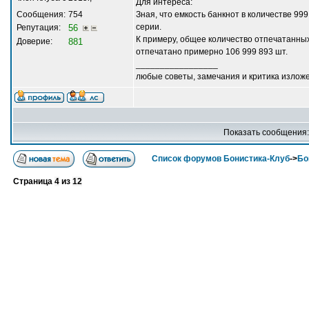
Для интереса:
Сообщения:
754
Зная, что емкость банкнот в количестве 9
серии.
Репутация:
56
К примеру, общее количество отпечатанных
Доверие:
881
отпечатано примерно 106 999 893 шт.
_________________
любые советы, замечания и критика излож
Показать сообщения
Список форумов Бонистика-Клуб
->
Бо
Страница
4
из
12