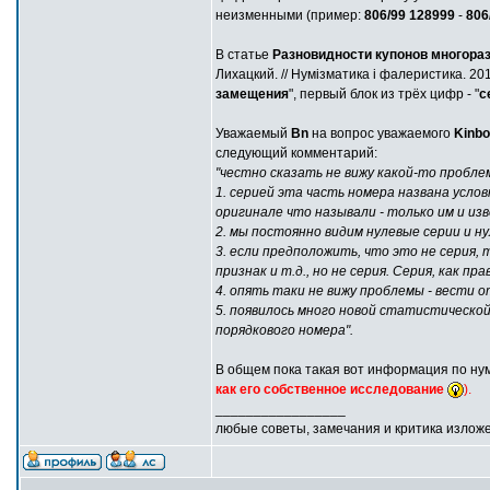
неизменными (пример:
806/99 128999
-
806
В статье
Разновидности купонов многораз
Лихацкий. // Нумізматика і фалеристика. 201
замещения
", первый блок из трёх цифр - "
с
Уважаемый
Bn
на вопрос уважаемого
Kinbo
следующий комментарий:
"честно сказать не вижу какой-то пробле
1. серией эта часть номера названа условн
оригинале что называли - только им и из
2. мы постоянно видим нулевые серии и н
3. если предположить, что это не серия, 
признак и т.д., но не серия. Серия, как 
4. опять таки не вижу проблемы - вести от
5. появилось много новой статистической
порядкового номера".
В общем пока такая вот информация по ну
как его собственное исследование
).
_________________
любые советы, замечания и критика излож