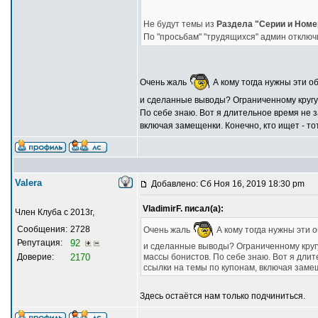
Не будут темы из
Раздела "Серии и Номе
По "просьбам" "трудящихся" админ отключ
Очень жаль
А кому тогда нужны эти о
и сделанные выводы? Ограниченному кругу к
По себе знаю. Вот я длительное время не 
включая замещенки. Конечно, кто ищет - то
Valera
Добавлено: Сб Ноя 16, 2019 18:30 pm
VladimirF. писал(а):
Член Клуба с 2013г,
Сообщения:
2728
Очень жаль
А кому тогда нужны эти 
Репутация:
92
и сделанные выводы? Ограниченному кругу 
Доверие:
2170
массы бонистов. По себе знаю. Вот я дли
ссылки на темы по купонам, включая замещ
Здесь остаётся нам только подчиниться.