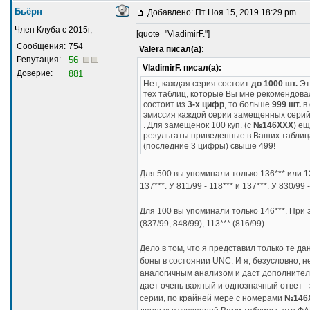
Бьёрн
Добавлено: Пт Ноя 15, 2019 18:29 pm
Член Клуба с 2015г,
[quote="VladimirF."]
Сообщения:
754
Valera писал(а):
Репутация:
56
VladimirF. писал(а):
Доверие:
881
Нет, каждая серия состоит
до 1000 шт.
Эт
тех таблиц, которые Вы мне рекомендова
состоит из
3-х
цифр
, то больше
999 шт.
в 
эмиссия каждой серии замещенных серий
. Для замещенок 100 куп. (с
№146ХХХ
) е
результаты приведенные в Ваших таблица
(последние 3 цифры) свыше 499!
Для 500 вы упоминали только 136*** или 1
137***. У 811/99 - 118*** и 137***. У 830/99 -
Для 100 вы упоминали только 146***. При эт
(837/99, 848/99), 113*** (816/99).
Дело в том, что я представил только те д
боны в состоянии UNC. И я, безусловно, 
аналогичным анализом и даст дополнител
дает очень важный и однозначный ответ -
серии, по крайней мере с номерами
№146