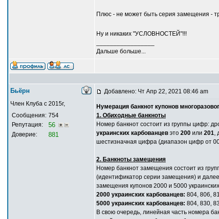
Плюс - не может быть серия замещения - 
Ну и никаких "УСЛОВНОСТЕЙ"!!!
_________________
Дальше больше...
Бьёрн
Добавлено: Чт Апр 22, 2021 08:46 am
Член Клуба с 2015г,
Нумерация банкнот купонов многоразовог
Сообщения:
754
1. Обиходные банкноты
Номер банкнот состоит из группы цифр: др
Репутация:
56
украинских карбованцев
это
200
или
201
,
Доверие:
881
шестизначная цифра (диапазон цифр от 00
2. Банкноты замещения
Номер банкнот замещения состоит из группы
(идентификатор серии замещения) и далее
замещения купонов 2000 и 5000 украински
2000 украинских карбованцев:
804, 806, 81
5000 украинских карбованцев:
804, 830, 83
В свою очередь, линейная часть номера ба