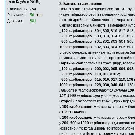
Член Клуба с 2015г,
2. Банкноты замещения
Сообщения:
754
Номер банкнот замещения состоит из группы
(идентификатор серии замещения, одинаков
Репутация:
56
от этой дроби линейная часть номера, кот
Доверие:
881
Сейчас известны банкноты замещения купо
_100 карбованцев
- 804, 805, 816, 817, 818,
_200 карбованцев
- 803, 813, 814, 816, 817,
_500 карбованцев
- 801, 802, 803, 804, 805,
1000 карбованцев
- 802, 803, 804, 806, 807,
В свою очередь, линейная часть номера ба
номинала имеет свои характерные особенно
Первый блок
состоит из трех цифр, кото
_100 карбованцев
-
000, 002, 005, 006, 008,
_200 карбованцев
-
010, 011 и 012
;
_500 карбованцев
-
015, 016, 017, 118, 136
1000 карбованцев
-
028, 030, 040, 041, 128
Наиболее часто встречаются купоны
100
137
;
1000 карбованцев
у которых в перво
Второй блок
состоит из трех цифр - поряд
у
100 карбованцев
, у которых в первом бл
818/99 146490
);
у
100 карбованцев
, у которых в первом бл
у
200, 500 и 1000 карбованцев
диапазон ци
Известно, что когда цифры во втором блок
цифр в первом блоке в сторону увеличения