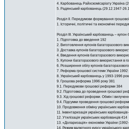
4. Карбованець Райхскомісаріату Україна (2
5. Радянський карбованець (29.12.1947-26.
Розділ ІІ. Передумови формування грошової
1. Історичні, політичні та економічні перед
Розділ ІІІ. Український карбованець – купо
1. Підготовка до введення 192
2. Виготовлення купонів багаторазового ви
3. Доставка купонів багаторазового викорис
4. Введення купонів багаторазового викорис
5. Купони багаторазового використання в го
6. Розширення обігу купонів багаторазовог
7. Реформа грошової системи України 1992 
8. Український карбованець у 1993-1996 ро
9. Грошова реформа 1996 року 381
9.1. Передумови грошової реформи 384
9.2. Підготовка до проведення грошової р
9.3. Хід грошової реформи. Обмін і вилученн
9.4. Підсумки проведення грошової реформ
10. Продовження обміну українських карбова
11. Інвентаризація українських карбованців
12. Утилізація українських карбованців 414
13. «Доларизація» економіки України (1992-
14. Режим валютного курсу українського кар