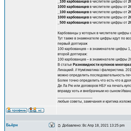
_100 карбованцев
в числителе цифры от
2
1000 карбованцев
в числителе цифры от
2
_100 карбованцев
в числителе цифры от
2
1000 карбованцев
в числителе цифры от
2
_500 карбованцев
в числителе цифры от
2
Карбованцы у которых в числителе цифры 
Тут также в знаменателе цифры идут по во
первый доптираж
100 карбованцев – в знаменателе цифры 1, 2, 
второй доптираж:
100 карбованцев – в знаменателе цифры 20,
В статье
Разновидности купонов многораз
Лихацкий. // Нумізматика і фалеристика. 20
можно определить последовательность пе
Более точно определить что есть что в др
Де Ла Рю или договоров НБУ на печать куп
вправду хоть и внебрачным но сыном Ивана
_________________
любые советы, замечания и критика излож
Бьёрн
Добавлено: Вс Апр 18, 2021 13:25 pm