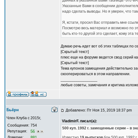
данных в указанной Вами таблицы -это ФА
Указанные Вами в сообщении дополнительн
надо сделать выводы. Но я уверен, что та
Я, кстати, просил Вас отправить мне ссыл
Посмотрю весь материал и возможно по 
быть кто-то другой это сделает, кому эта 
Думаю речь идет вот об этих таблицах по с
[Скрытый текст]
плюс еще на форуме ведется свод серий к
[Скрытый текст]
Тема купонов замещения действительно за
скооперироваться в этом направлении.
_________________
любые советы, замечания и критика излож
Бьёрн
Добавлено: Пт Ноя 15, 2019 18:37 pm
Член Клуба с 2015г,
VladimirF. писал(а):
Сообщения:
754
500 куп. 1992 г. замещенные серии – в з
Репутация:
56
Доверие:
881
Известно
19 выпусков
бон 500 куп. 1992 