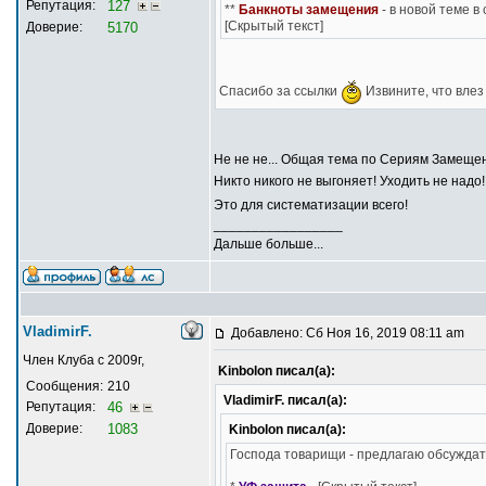
Репутация:
127
**
Банкноты замещения
- в новой теме в
[Скрытый текст]
Доверие:
5170
Спасибо за ссылки
Извините, что влез 
Не не не... Общая тема по Сериям Замещен
Никто никого не выгоняет! Уходить не надо
Это для систематизации всего!
_________________
Дальше больше...
VladimirF.
Добавлено: Сб Ноя 16, 2019 08:11 am
Член Клуба с 2009г,
Kinbolon писал(а):
Сообщения:
210
VladimirF. писал(а):
Репутация:
46
Доверие:
1083
Kinbolon писал(а):
Господа товарищи - предлагаю обсуждат