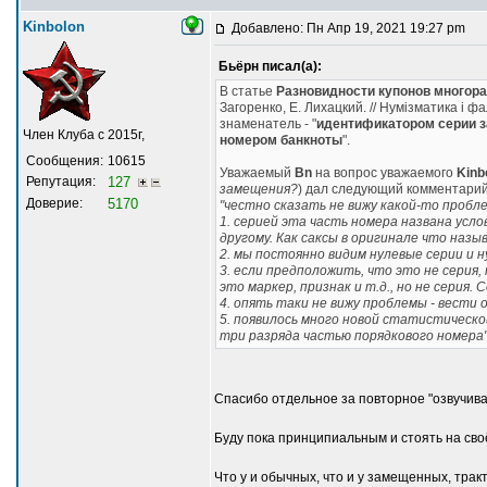
Kinbolon
Добавлено: Пн Апр 19, 2021 19:27 pm
Бьёрн писал(а):
В статье
Разновидности купонов многораз
Загоренко, Е. Лихацкий. // Нумізматика і фа
знаменатель - "
идентификатором серии 
Член Клуба с 2015г,
номером банкноты
".
Сообщения:
10615
Уважаемый
Bn
на вопрос уважаемого
Kinb
Репутация:
127
замещения?
) дал следующий комментарий
Доверие:
5170
"честно сказать не вижу какой-то пробл
1. серией эта часть номера названа усло
другому. Как саксы в оригинале что назы
2. мы постоянно видим нулевые серии и 
3. если предположить, что это не серия,
это маркер, признак и т.д., но не серия
4. опять таки не вижу проблемы - вести о
5. появилось много новой статистической
три разряда частью порядкового номера"
Спасибо отдельное за повторное "озвучива
Буду пока принципиальным и стоять на сво
Что у и обычных, что и у замещенных, трак