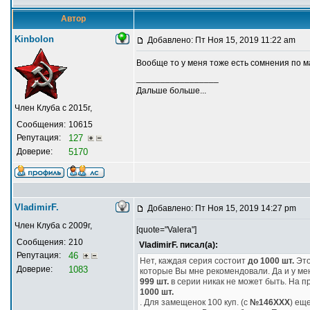
Автор
Kinbolon
Добавлено: Пт Ноя 15, 2019 11:22 am
Вообще то у меня тоже есть сомнения по м
_________________
Дальше больше...
Член Клуба с 2015г,
Сообщения:
10615
Репутация:
127
Доверие:
5170
VladimirF.
Добавлено: Пт Ноя 15, 2019 14:27 pm
Член Клуба с 2009г,
[quote="Valera"]
Сообщения:
210
VladimirF. писал(а):
Репутация:
46
Нет, каждая серия состоит
до 1000 шт.
Это
Доверие:
1083
которые Вы мне рекомендовали. Да и у ме
999 шт.
в серии никак не может быть. На п
1000 шт.
. Для замещенок 100 куп. (с
№146ХХХ
) ещ