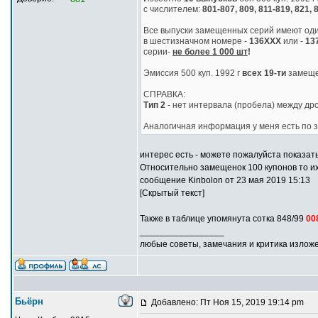
с числителем:
801-807, 809, 811-819, 821, 
Все выпуски замещенных серий имеют од
в шестизначном номере -
136ХХХ
или -
13
серии-
не более 1 000 шт
!
Эмиссия 500 куп. 1992 г
всех 19-ти
замеще
СПРАВКА:
Тип 2
- нет интервала (пробела) между д
Аналогичная информация у меня есть по
интерес есть - можете пожалуйста показат
Относительно замещенок 100 купонов то их
сообщение Kinbolon от 23 мая 2019 15:13
[Скрытый текст]
Также в таблице упомянута сотка 848/99
00
_________________
любые советы, замечания и критика излож
Бьёрн
Добавлено: Пт Ноя 15, 2019 19:14 pm