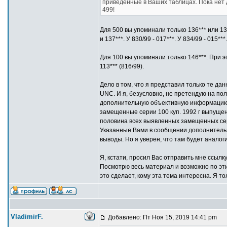
приведенные в Ваших таблицах. Пока нет
499!
Для 500 вы упоминали только 136*** или 137
и 137***. У 830/99 - 017***. У 834/99 - 015***.
Для 100 вы упоминали только 146***. При этом
113*** (816/99).
Дело в том, что я представил только те д
UNC. И я, безусловно, не претендую на по
дополнительную объективную информацию п
замещенные серии 100 куп. 1992 г выпущ
половина всех выявленных замещенных сер
Указанные Вами в сообщении дополнительны
выводы. Но я уверен, что там будет аналог
Я, кстати, просил Вас отправить мне ссылк
Посмотрю весь материал и возможно по эт
это сделает, кому эта тема интересна. Я т
VladimirF.
Добавлено: Пт Ноя 15, 2019 14:41 pm