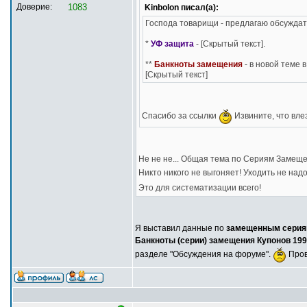
Доверие:
1083
Kinbolon писал(а):
Господа товарищи - предлагаю обсуждат
*
УФ защита
- [Скрытый текст].
**
Банкноты замещения
- в новой теме 
[Скрытый текст]
Спасибо за ссылки
Извините, что влез
Не не не... Общая тема по Сериям Замещен
Никто никого не выгоняет! Уходить не над
Это для систематизации всего!
Я выставил данные по
замещенным сериям
Банкноты (серии) замещения Купонов 1992
разделе "Обсуждения на форуме".
Прове