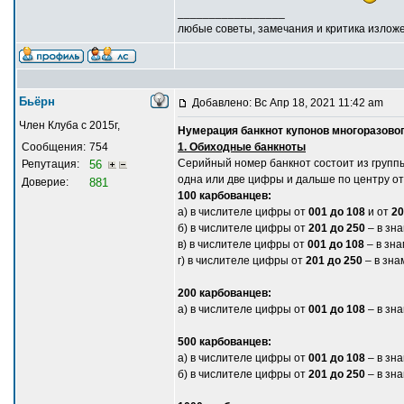
_________________
любые советы, замечания и критика излож
Бьёрн
Добавлено: Вс Апр 18, 2021 11:42 am
Член Клуба с 2015г,
Нумерация банкнот купонов многоразовог
Сообщения:
754
1. Обиходные банкноты
Серийный номер банкнот состоит из группы 
Репутация:
56
одна или две цифры и дальше по центру о
Доверие:
881
100 карбованцев:
а) в числителе цифры от
001 до 108
и от
20
б) в числителе цифры от
201 до 250
– в зн
в) в числителе цифры от
001 до 108
– в зн
г) в числителе цифры от
201 до 250
– в зн
200 карбованцев:
а) в числителе цифры от
001 до 108
– в зн
500 карбованцев:
а) в числителе цифры от
001 до 108
– в з
б) в числителе цифры от
201 до 250
– в з