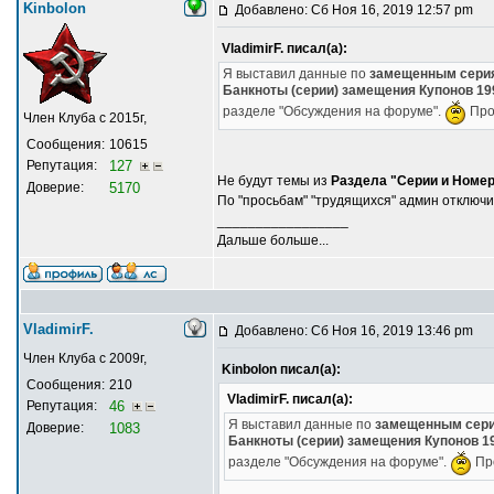
Kinbolon
Добавлено: Сб Ноя 16, 2019 12:57 pm
VladimirF. писал(а):
Я выставил данные по
замещенным серия
Банкноты (серии) замещения Купонов 199
разделе "Обсуждения на форуме".
Пров
Член Клуба с 2015г,
Сообщения:
10615
Репутация:
127
Не будут темы из
Раздела "Серии и Номе
Доверие:
5170
По "просьбам" "трудящихся" админ отключи
_________________
Дальше больше...
VladimirF.
Добавлено: Сб Ноя 16, 2019 13:46 pm
Член Клуба с 2009г,
Kinbolon писал(а):
Сообщения:
210
VladimirF. писал(а):
Репутация:
46
Я выставил данные по
замещенным сери
Доверие:
1083
Банкноты (серии) замещения Купонов 19
разделе "Обсуждения на форуме".
Про