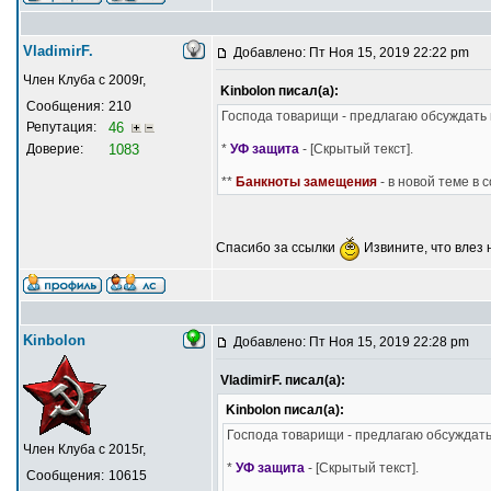
VladimirF.
Добавлено: Пт Ноя 15, 2019 22:22 pm
Член Клуба с 2009г,
Kinbolon писал(а):
Сообщения:
210
Господа товарищи - предлагаю обсуждать 
Репутация:
46
Доверие:
1083
*
УФ защита
- [Скрытый текст].
**
Банкноты замещения
- в новой теме в 
Спасибо за ссылки
Извините, что влез н
Kinbolon
Добавлено: Пт Ноя 15, 2019 22:28 pm
VladimirF. писал(а):
Kinbolon писал(а):
Господа товарищи - предлагаю обсуждать
Член Клуба с 2015г,
*
УФ защита
- [Скрытый текст].
Сообщения:
10615