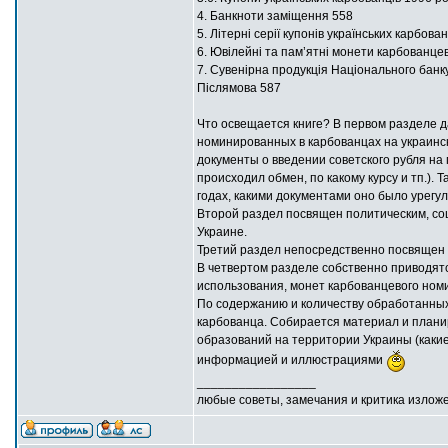
4. Банкноти заміщення 558
5. Літерні серії купонів українських карбова
6. Ювілейні та пам’ятні монети карбованце
7. Сувенірна продукція Національного банку
Післямова 587
Что освещается книге? В первом разделе д
номинированных в карбованцах на украинск
документы о введении советского рубля на
происходил обмен, по какому курсу и тп.)
годах, какими документами оно было урегу
Второй раздел посвящен политическим, с
Украине.
Третий раздел непосредственно посвящен 
В четвертом разделе собственно приводят
использования, монет карбованцевого ном
По содержанию и количеству обработанных
карбованца. Собирается материал и планир
образований на территории Украины (какие
информацией и иллюстрациями
_________________
любые советы, замечания и критика излож