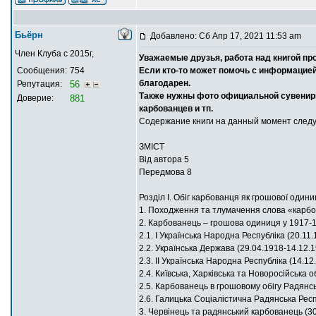
Бьёрн
Добавлено: Сб Апр 17, 2021 11:53 am
Член Клуба с 2015г,
Уважаемые друзья, работа над книгой пр
Сообщения:
754
Если кто-то может помочь с информацие
благодарен.
Репутация:
56
Также нужны фото официальной сувенирно
Доверие:
881
карбованцев и тп.
Содержание книги на данный момент след
ЗМІСТ
Від автора 5
Передмова 8
Розділ І. Обіг карбованця як грошової одини
1. Походження та тлумачення слова «карб
2. Карбованець – грошова одиниця у 1917-
2.1. І Українська Народна Республіка (20.11
2.2. Українська Держава (29.04.1918-14.12.
2.3. ІІ Українська Народна Республіка (14.12
2.4. Київська, Харківська та Новоросійська 
2.5. Карбованець в грошовому обігу Радянсь
2.6. Галицька Соціалістична Радянська Респ
3. Червінець та радянський карбованець (30