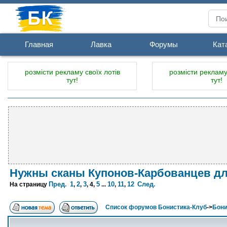
Главная
Лавка
Форумы
Кат
розмісти рекламу своїх лотів
розмісти рекламу 
тут!
тут!
Нужны сканы Купонов-Карбованцев дл
Пред.
1
2
3
5
10
11
12
След.
На страницу
,
,
,
4
,
...
,
,
Список форумов Бонистика-Клуб
->
Бони