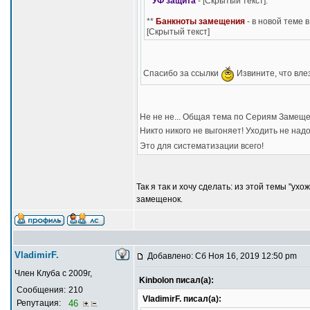
*
УФ защита
- [Скрытый текст].
**
Банкноты замещения
- в новой теме 
[Скрытый текст]
Спасибо за ссылки
Извините, что влез
Не не не... Общая тема по Сериям Замещен
Никто никого не выгоняет! Уходить не над
Это для систематизации всего!
Так я так и хочу сделать: из этой темы "у
замещенок.
VladimirF.
Добавлено: Сб Ноя 16, 2019 12:50 pm
Член Клуба с 2009г,
Kinbolon писал(а):
Сообщения:
210
VladimirF. писал(а):
Репутация:
46