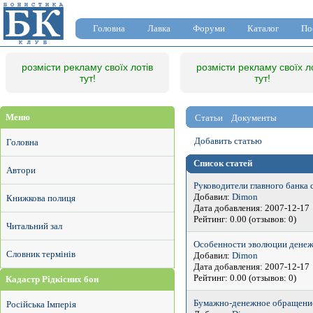
Головна
Лавка
Форуми
Каталог
По
розмісти рекламу своїх лотів
розмісти рекламу своїх л
тут!
тут!
Меню
Статьи
Документы
Добавить статью
Головна
Список статей
Автори
Руководители главного банка 
Добавил:
Dimon
Книжкова полиця
Дата добавления: 2007-12-17
Рейтинг: 0.00 (отзывов: 0)
Читальний зал
Особенности эволюции денеж
Словник термінів
Добавил:
Dimon
Дата добавления: 2007-12-17
Рейтинг: 0.00 (отзывов: 0)
Кадастр Рідкісних бон
Бумажно-денежное обращение н
Російська Імперія