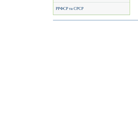
РРФСР та СРСР