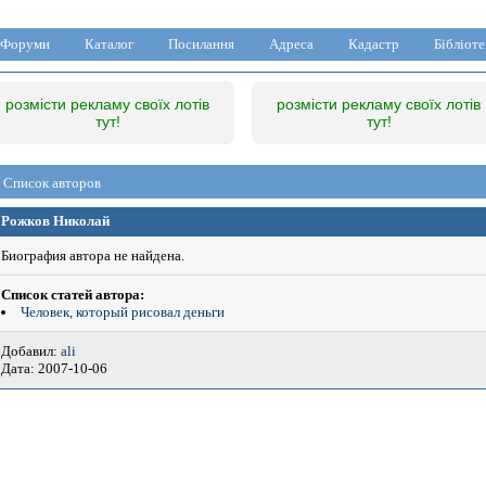
Форуми
Каталог
Посилання
Адреса
Кадастр
Бібліоте
розмісти рекламу своїх лотів
розмісти рекламу своїх лотів
тут!
тут!
Список авторов
Рожков Николай
Биография автора не найдена.
Список статей автора:
Человек, который рисовал деньги
Добавил:
ali
Дата: 2007-10-06