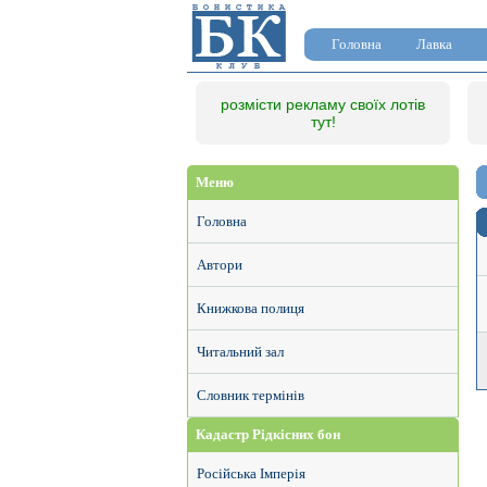
Головна
Лавка
розмісти рекламу своїх лотів
тут!
Меню
Головна
Автори
Книжкова полиця
Читальний зал
Словник термінів
Кадастр Рідкісних бон
Російська Імперія