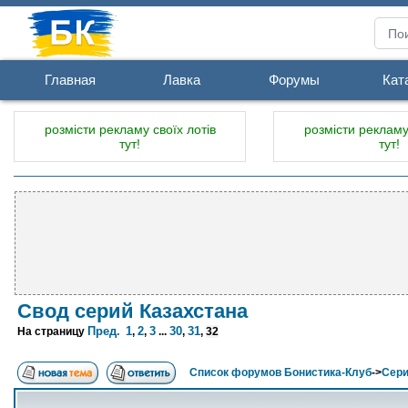
Главная
Лавка
Форумы
Кат
розмісти рекламу своїх лотів
розмісти рекламу 
тут!
тут!
Свод серий Казахстана
Пред.
1
2
3
30
31
На страницу
,
,
...
,
,
32
Список форумов Бонистика-Клуб
->
Сери