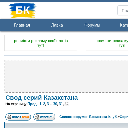
Главная
Лавка
Форумы
Кат
розмісти рекламу своїх лотів
розмісти рекламу 
тут!
тут!
Свод серий Казахстана
Пред.
1
2
3
30
31
На страницу
,
,
...
,
,
32
Список форумов Бонистика-Клуб
->
Сери