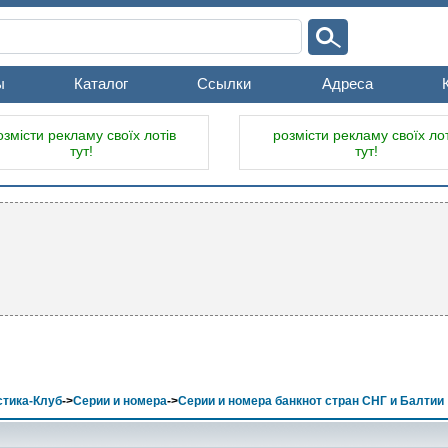
ы
Каталог
Ссылки
Адреса
озмісти рекламу своїх лотів
розмісти рекламу своїх лот
тут!
тут!
тика-Клуб
->
Серии и номера
->
Серии и номера банкнот стран СНГ и Балтии