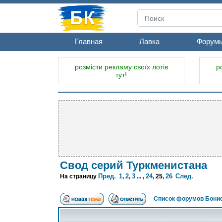
Главная
Лавка
Форум
розмісти рекламу своїх лотів
р
тут!
Свод серий Туркменистана
Пред.
1
2
3
24
26
След.
На страницу
,
,
... ,
,
25
,
Список форумов Бонис