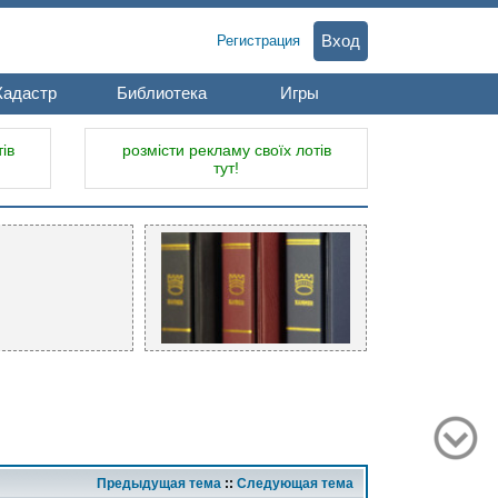
Вход
Регистрация
Кадастр
Библиотека
Игры
ів
розмісти рекламу своїх лотів
тут!
Предыдущая тема
::
Следующая тема