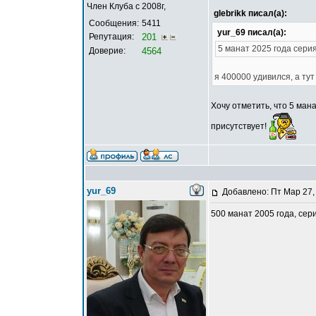
Член Клуба с 2008г,
glebrikk писал(а):
Сообщения:
5411
yur_69 писал(а):
Репутация:
201
5 манат 2025 года сери
Доверие:
4564
я 400000 удивился, а тут 
Хочу отметить, что 5 ман
присутствует!
yur_69
Добавлено: Пт Мар 27,
500 манат 2005 года, сер