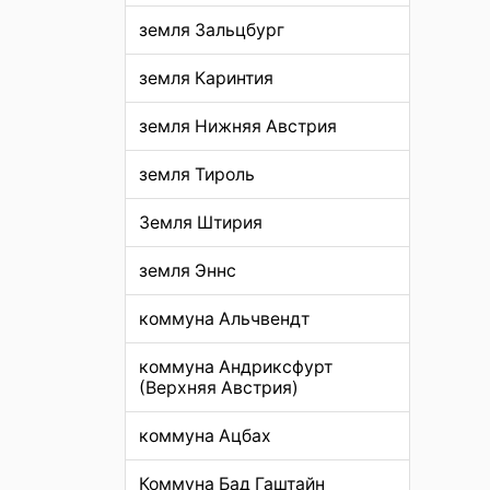
земля Зальцбург
земля Каринтия
земля Нижняя Австрия
земля Тироль
Земля Штирия
земля Эннс
коммуна Альчвендт
коммуна Андриксфурт
(Верхняя Австрия)
коммуна Ацбах
Коммуна Бад Гаштайн