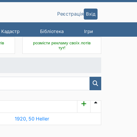
Вхід
Реєстрація
Кадастр
Бібліотека
Ігри
ів
розмісти рекламу своїх лотів
тут!
1920, 50 Heller