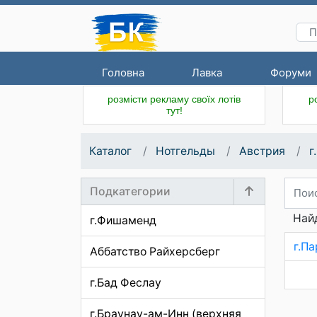
Головна
Лавка
Форуми
розмісти рекламу своїх лотів
р
тут!
Каталог
Нотгельды
Австрия
г
Подкатегории
Найд
г.Фишаменд
г.П
Аббатство Райхерсберг
г.Бад Феслау
г.Браунау-ам-Инн (верхняя