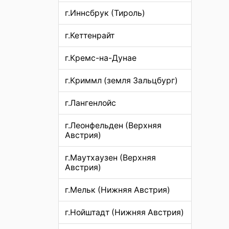
г.Иннсбрук (Тироль)
г.Кеттенрайт
г.Кремс-на-Дунае
г.Криммл (земля Зальцбург)
г.Лангенлойс
г.Леонфельден (Верхняя
Австрия)
г.Маутхаузен (Верхняя
Австрия)
г.Мельк (Нижняя Австрия)
г.Нойштадт (Нижняя Австрия)