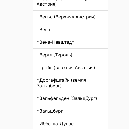
Австрия)
г.Вельс (Верхняя Австрия)
г.Вена
г.Вена-Невштадт
г.Вёргл (Тироль)
г.Грейн (верхняя Австрия)
г.Доргафштайн (земля
Зальцбург)
г.Зальфельден (Зальцбург)
г.Зальцбург
г.Иббс-на-Дунае