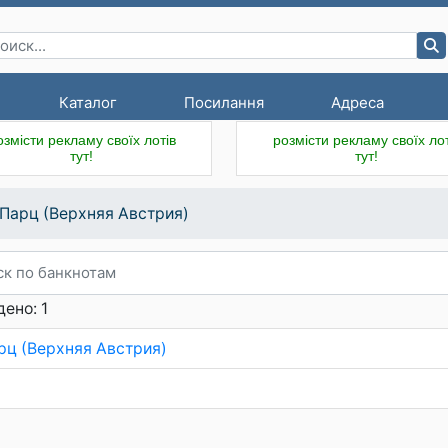
Каталог
Посилання
Адреса
озмісти рекламу своїх лотів
розмісти рекламу своїх лот
тут!
тут!
.Парц (Верхняя Австрия)
ено: 1
арц (Верхняя Австрия)