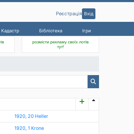
Вхід
Реєстрація
Кадастр
Бібліотека
Ігри
ів
розмісти рекламу своїх лотів
тут!
1920, 20 Heller
1920, 1 Krone