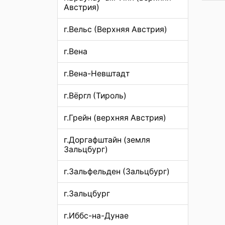
Австрия)
г.Вельс (Верхняя Австрия)
г.Вена
г.Вена-Невштадт
г.Вёргл (Тироль)
г.Грейн (верхняя Австрия)
г.Доргафштайн (земля
Зальцбург)
г.Зальфельден (Зальцбург)
г.Зальцбург
г.Иббс-на-Дунае