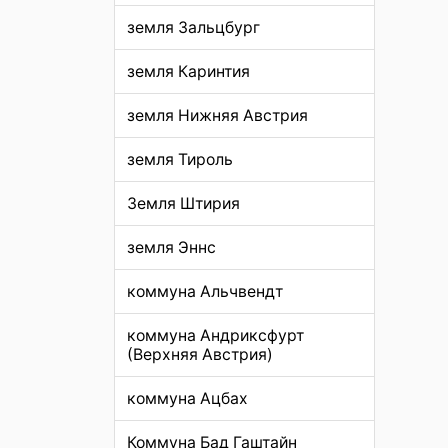
земля Зальцбург
земля Каринтия
земля Нижняя Австрия
земля Тироль
Земля Штирия
земля Эннс
коммуна Альчвендт
коммуна Андриксфурт
(Верхняя Австрия)
коммуна Ацбах
Коммуна Бад Гаштайн