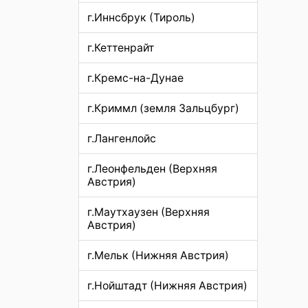
г.Иннсбрук (Тироль)
г.Кеттенрайт
г.Кремс-на-Дунае
г.Криммл (земля Зальцбург)
г.Лангенлойс
г.Леонфельден (Верхняя
Австрия)
г.Маутхаузен (Верхняя
Австрия)
г.Мельк (Нижняя Австрия)
г.Нойштадт (Нижняя Австрия)