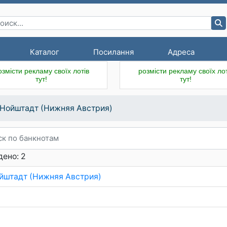
Каталог
Посилання
Адреса
озмісти рекламу своїх лотів
розмісти рекламу своїх лот
тут!
тут!
.Нойштадт (Нижняя Австрия)
ено: 2
ойштадт (Нижняя Австрия)