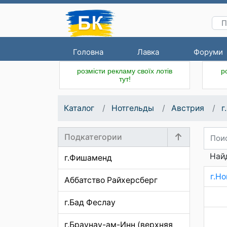
Головна
Лавка
Форуми
розмісти рекламу своїх лотів
р
тут!
Каталог
Нотгельды
Австрия
г
Подкатегории
Найд
г.Фишаменд
г.Н
Аббатство Райхерсберг
г.Бад Феслау
г.Браунау-ам-Инн (верхняя