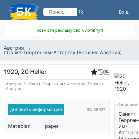
Вхід
Реєстрація
розмісти рекламу своїх лотів тут!
Австрия
г.Санкт-Георген-им-Аттергау (Верхняя Австрия)
1920, 20 Heller
Австрия
/
г.Санкт-Георген-им-Аттергау (Верхняя
Австрия)
Описани
добавить информацию
ID: 35637
Санкт-
Георген
Матеріал:
paper
им-
Аттерга
(Верхня