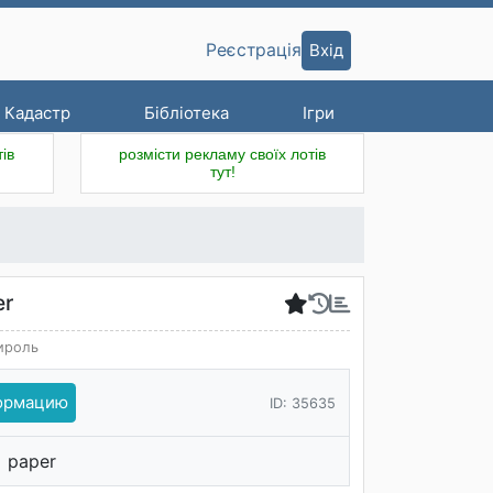
Вхід
Реєстрація
Кадастр
Бібліотека
Ігри
ів
розмісти рекламу своїх лотів
тут!
er
ироль
формацию
ID: 35635
paper