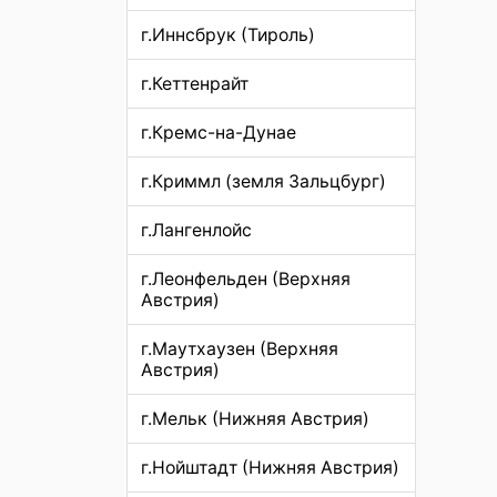
г.Иннсбрук (Тироль)
г.Кеттенрайт
г.Кремс-на-Дунае
г.Криммл (земля Зальцбург)
г.Лангенлойс
г.Леонфельден (Верхняя
Австрия)
г.Маутхаузен (Верхняя
Австрия)
г.Мельк (Нижняя Австрия)
г.Нойштадт (Нижняя Австрия)