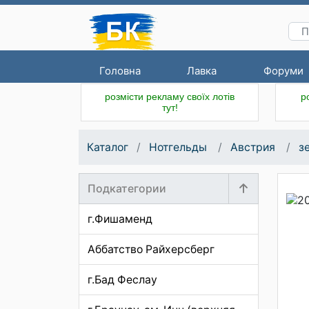
Головна
Лавка
Форуми
розмісти рекламу своїх лотів
р
тут!
Каталог
Нотгельды
Австрия
з
Подкатегории
г.Фишаменд
Аббатство Райхерсберг
г.Бад Феслау