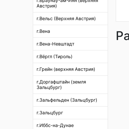
г.Браунау-ам-Инн (верхняя
Австрия)
г.Вельс (Верхняя Австрия)
Р
г.Вена
г.Вена-Невштадт
г.Вёргл (Тироль)
г.Грейн (верхняя Австрия)
г.Доргафштайн (земля
Зальцбург)
г.Зальфельден (Зальцбург)
г.Зальцбург
г.Иббс-на-Дунае