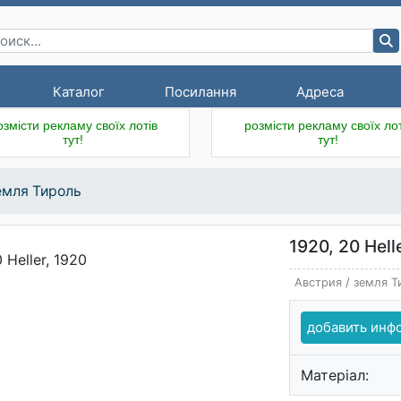
Каталог
Посилання
Адреса
озмісти рекламу своїх лотів
розмісти рекламу своїх лот
тут!
тут!
емля Тироль
1920, 20 Hell
Австрия
/
земля Т
добавить ин
Матеріал: