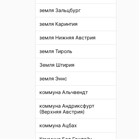
земля Зальцбург
земля Каринтия
земля Нижняя Австрия
земля Тироль
Земля Штирия
земля Эннс
коммуна Альчвендт
коммуна Андриксфурт
(Верхняя Австрия)
коммуна Ацбах