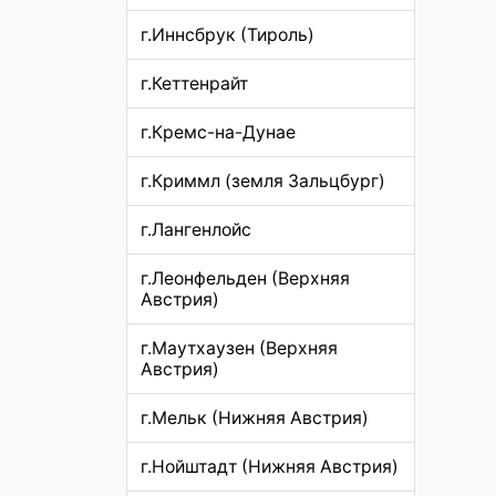
г.Иннсбрук (Тироль)
г.Кеттенрайт
г.Кремс-на-Дунае
г.Криммл (земля Зальцбург)
г.Лангенлойс
г.Леонфельден (Верхняя
Австрия)
г.Маутхаузен (Верхняя
Австрия)
г.Мельк (Нижняя Австрия)
г.Нойштадт (Нижняя Австрия)