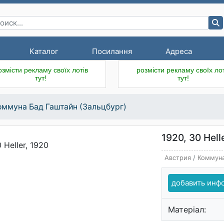
Каталог
Посилання
Адреса
озмісти рекламу своїх лотів
розмісти рекламу своїх лот
тут!
тут!
оммуна Бад Гаштайн (Зальцбург)
1920, 30 Hell
Австрия
/
Коммуна
добавить ин
Матеріал: