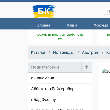
Головна
Лавка
Форуми
розмісти рекламу своїх лотів
р
тут!
Каталог
Нотгельды
Австрия
К
Подкатегории
г.Фишаменд
Аббатство Райхерсберг
г.Бад Феслау