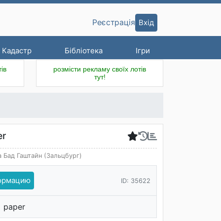
Вхід
Реєстрація
Кадастр
Бібліотека
Ігри
ів
розмісти рекламу своїх лотів
тут!
er
 Бад Гаштайн (Зальцбург)
формацию
ID: 35622
paper