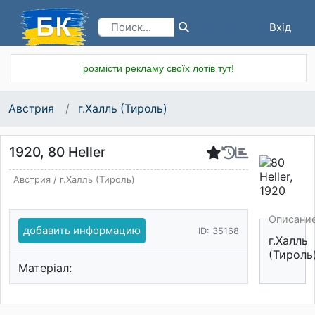
Вхід
Реєстрація
розмісти рекламу своїх лотів тут!
Австрия
г.Халль (Тироль)
1920, 80 Heller
Австрия
/
г.Халль (Тироль)
Описани
добавить информацию
ID: 35168
г.Халль
(Тироль
Матеріал: