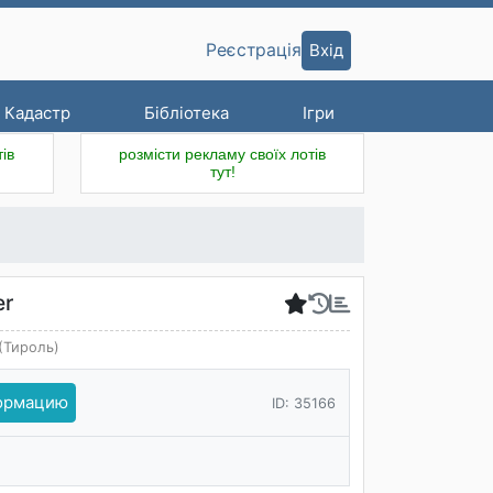
Вхід
Реєстрація
Кадастр
Бібліотека
Ігри
ів
розмісти рекламу своїх лотів
тут!
er
 (Тироль)
формацию
ID: 35166