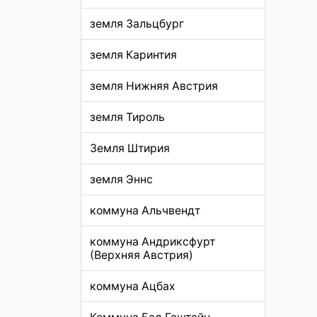
земля Зальцбург
земля Каринтия
земля Нижняя Австрия
земля Тироль
Земля Штирия
земля Эннс
коммуна Альчвендт
коммуна Андриксфурт
(Верхняя Австрия)
коммуна Ацбах