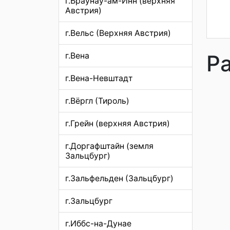
г.Браунау-ам-Инн (верхняя
Австрия)
г.Вельс (Верхняя Австрия)
Р
г.Вена
г.Вена-Невштадт
г.Вёргл (Тироль)
г.Грейн (верхняя Австрия)
г.Доргафштайн (земля
Зальцбург)
г.Зальфельден (Зальцбург)
г.Зальцбург
г.Иббс-на-Дунае