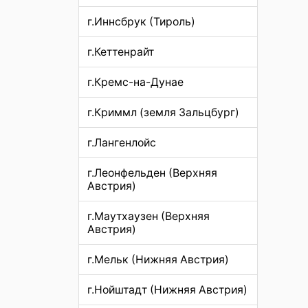
г.Иннсбрук (Тироль)
г.Кеттенрайт
г.Кремс-на-Дунае
г.Криммл (земля Зальцбург)
г.Лангенлойс
г.Леонфельден (Верхняя
Австрия)
г.Маутхаузен (Верхняя
Австрия)
г.Мельк (Нижняя Австрия)
г.Нойштадт (Нижняя Австрия)