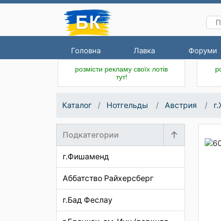
Головна
Лавка
Форуми
розмісти рекламу своїх лотів
р
тут!
Каталог
Нотгельды
Австрия
г
Подкатегории
г.Фишаменд
Аббатство Райхерсберг
г.Бад Феслау