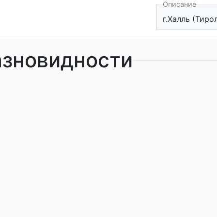
Описание
г.Халль (Тиро
азновидности