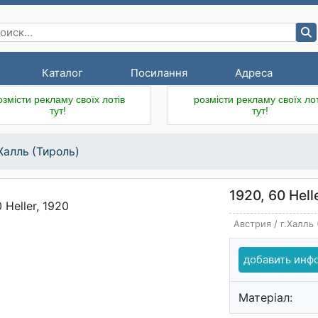
Каталог
Посилання
Адреса
озмісти рекламу своїх лотів
розмісти рекламу своїх лот
тут!
тут!
.Халль (Тироль)
1920, 60 Hell
Австрия
/
г.Халль
добавить ин
Матеріал: