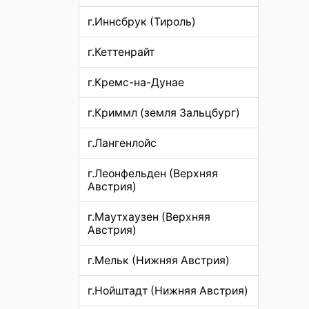
г.Иннсбрук (Тироль)
г.Кеттенрайт
г.Кремс-на-Дунае
г.Криммл (земля Зальцбург)
г.Лангенлойс
г.Леонфельден (Верхняя
Австрия)
г.Маутхаузен (Верхняя
Австрия)
г.Мельк (Нижняя Австрия)
г.Нойштадт (Нижняя Австрия)