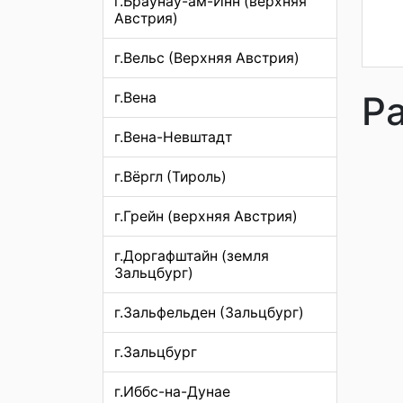
г.Браунау-ам-Инн (верхняя
Австрия)
г.Вельс (Верхняя Австрия)
Р
г.Вена
г.Вена-Невштадт
г.Вёргл (Тироль)
г.Грейн (верхняя Австрия)
г.Доргафштайн (земля
Зальцбург)
г.Зальфельден (Зальцбург)
г.Зальцбург
г.Иббс-на-Дунае