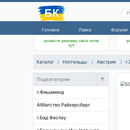
Головна
Лавка
Форуми
розмісти рекламу своїх лотів
р
тут!
Каталог
Нотгельды
Австрия
г
Подкатегории
г.Фишаменд
Аббатство Райхерсберг
г.Бад Феслау