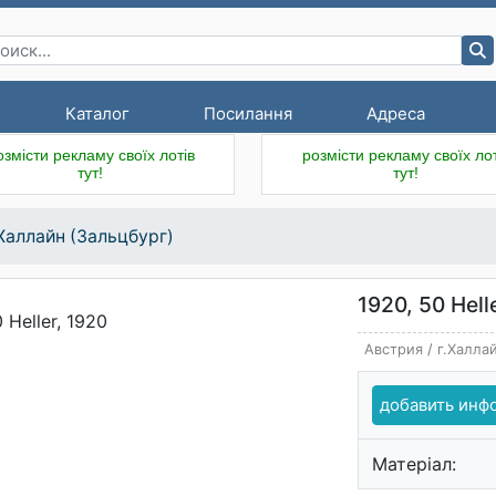
Каталог
Посилання
Адреса
озмісти рекламу своїх лотів
розмісти рекламу своїх лот
тут!
тут!
.Халлайн (Зальцбург)
1920, 50 Hell
Австрия
/
г.Халла
добавить ин
Матеріал: