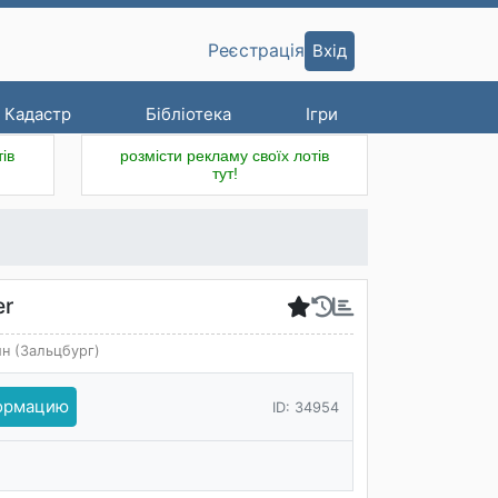
Вхід
Реєстрація
Кадастр
Бібліотека
Ігри
ів
розмісти рекламу своїх лотів
тут!
er
йн (Зальцбург)
формацию
ID: 34954