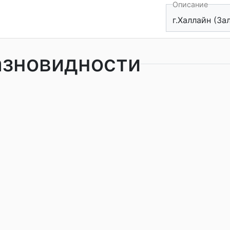
Описание
г.Халлайн (За
азновидности