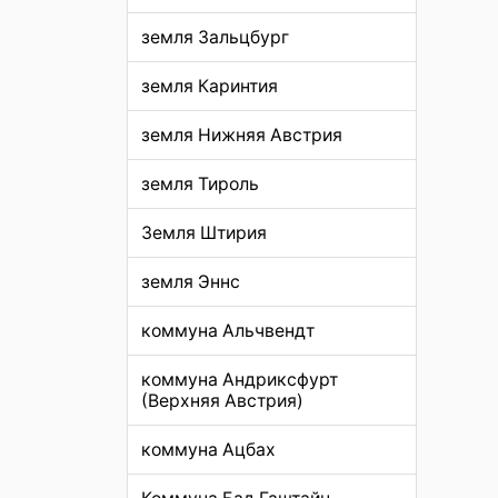
земля Зальцбург
земля Каринтия
земля Нижняя Австрия
земля Тироль
Земля Штирия
земля Эннс
коммуна Альчвендт
коммуна Андриксфурт
(Верхняя Австрия)
коммуна Ацбах