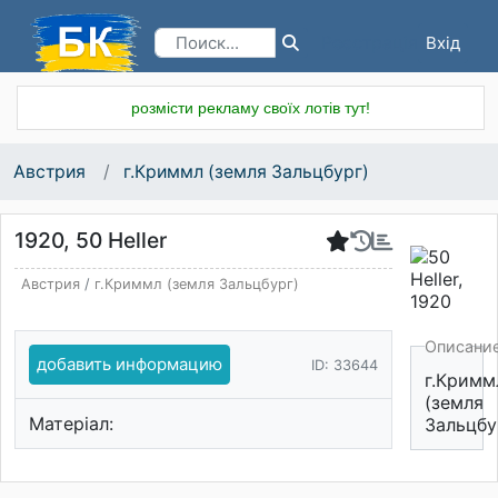
Вхід
Реєстрація
розмісти рекламу своїх лотів тут!
Австрия
г.Криммл (земля Зальцбург)
1920, 50 Heller
Австрия
/
г.Криммл (земля Зальцбург)
Описани
добавить информацию
ID: 33644
г.Кримм
(земля
Матеріал:
Зальцбу