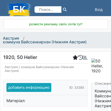
Вхід
Реєстрація
розмісти рекламу своїх лотів тут!
Австрия
коммуна Вайссенкирхен (Нижняя Австрия)
1920, 50 Heller
Австрия
/
коммуна Вайссенкирхен (Нижняя
Австрия)
Описани
добавить информацию
ID: 33385
Коммун
Вайссен
Матеріал:
(Нижня
Австрия