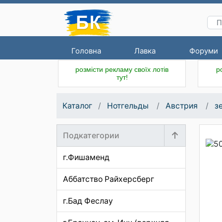
Головна
Лавка
Форуми
розмісти рекламу своїх лотів
р
тут!
Каталог
Нотгельды
Австрия
з
Подкатегории
г.Фишаменд
Аббатство Райхерсберг
г.Бад Феслау