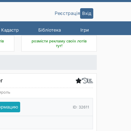
Вхід
Реєстрація
Кадастр
Бібліотека
Ігри
ів
розмісти рекламу своїх лотів
тут!
er
ироль
формацию
ID: 32611