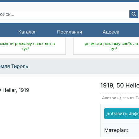
Каталог
Посилання
Адреса
озмісти рекламу своїх лотів
розмісти рекламу своїх лот
тут!
тут!
емля Тироль
1919, 50 Hell
Австрия
/
земля Т
добавить ин
Матеріал: