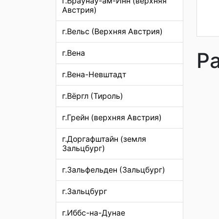
г.Браунау-ам-Инн (верхняя
Австрия)
г.Вельс (Верхняя Австрия)
Р
г.Вена
г.Вена-Невштадт
г.Вёргл (Тироль)
г.Грейн (верхняя Австрия)
г.Доргафштайн (земля
Зальцбург)
г.Зальфельден (Зальцбург)
г.Зальцбург
г.Иббс-на-Дунае