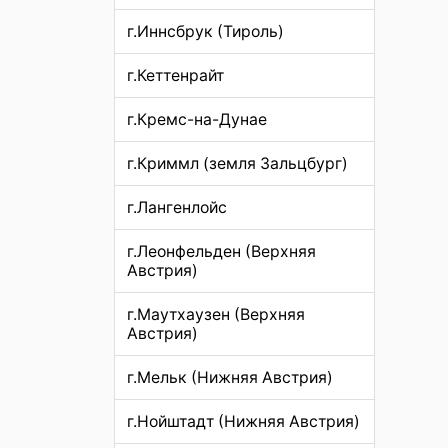
г.Иннсбрук (Тироль)
г.Кеттенрайт
г.Кремс-на-Дунае
г.Криммл (земля Зальцбург)
г.Лангенлойс
г.Леонфельден (Верхняя
Австрия)
г.Маутхаузен (Верхняя
Австрия)
г.Мельк (Нижняя Австрия)
г.Нойштадт (Нижняя Австрия)