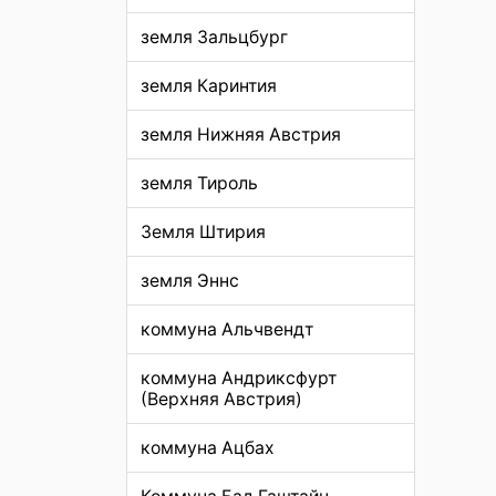
земля Зальцбург
земля Каринтия
земля Нижняя Австрия
земля Тироль
Земля Штирия
земля Эннс
коммуна Альчвендт
коммуна Андриксфурт
(Верхняя Австрия)
коммуна Ацбах