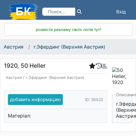
Вхід
Реєстрація
розмісти рекламу своїх лотів тут!
Австрия
г.Эфердинг (Верхняя Австрия)
1920, 50 Heller
Австрия
/
г.Эфердинг (Верхняя Австрия)
Описани
добавить информацию
ID: 30532
г.Эферд
(Верхня
Матеріал:
Австрия