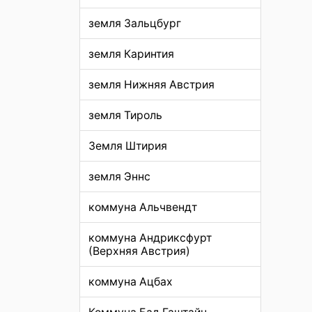
земля Зальцбург
земля Каринтия
земля Нижняя Австрия
земля Тироль
Земля Штирия
земля Эннс
коммуна Альчвендт
коммуна Андриксфурт
(Верхняя Австрия)
коммуна Ацбах