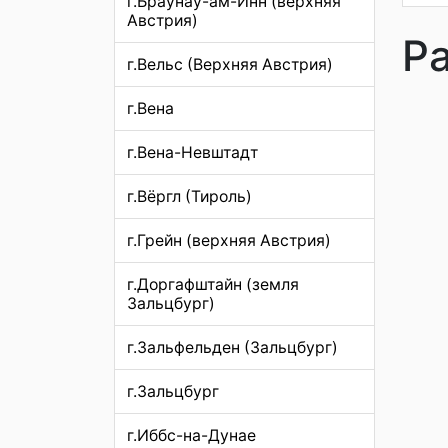
г.Браунау-ам-Инн (верхняя
Австрия)
Р
г.Вельс (Верхняя Австрия)
г.Вена
г.Вена-Невштадт
г.Вёргл (Тироль)
г.Грейн (верхняя Австрия)
г.Доргафштайн (земля
Зальцбург)
г.Зальфельден (Зальцбург)
г.Зальцбург
г.Иббс-на-Дунае