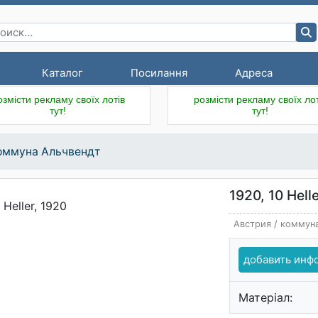
Каталог
Посилання
Адреса
озмісти рекламу своїх лотів
розмісти рекламу своїх лот
тут!
тут!
оммуна Альчвендт
1920, 10 Hell
Австрия
/
коммуна
добавить ин
Матеріал: