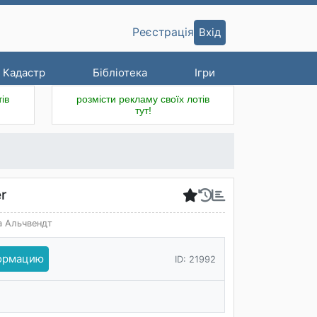
Вхід
Реєстрація
Кадастр
Бібліотека
Ігри
ів
розмісти рекламу своїх лотів
тут!
er
 Альчвендт
формацию
ID: 21992