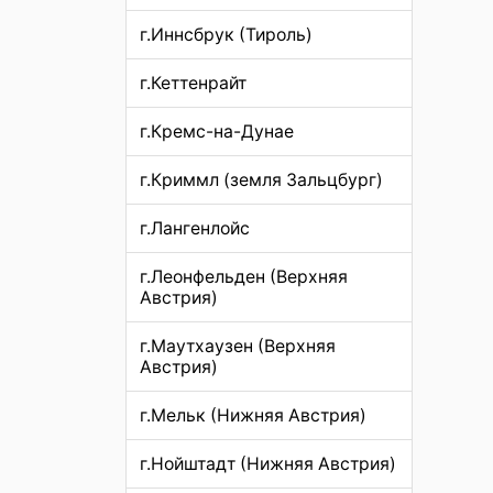
г.Иннсбрук (Тироль)
г.Кеттенрайт
г.Кремс-на-Дунае
г.Криммл (земля Зальцбург)
г.Лангенлойс
г.Леонфельден (Верхняя
Австрия)
г.Маутхаузен (Верхняя
Австрия)
г.Мельк (Нижняя Австрия)
г.Нойштадт (Нижняя Австрия)