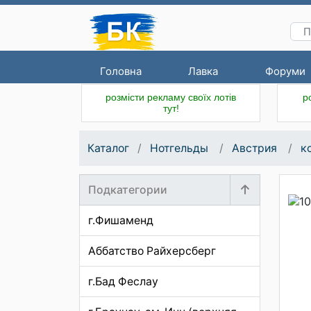
Головна
Лавка
Форуми
розмісти рекламу своїх лотів
р
тут!
Каталог
Нотгельды
Австрия
к
Подкатегории
г.Фишаменд
Аббатство Райхерсберг
г.Бад Феслау