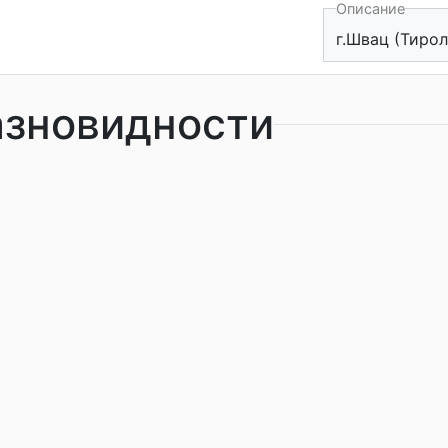
Описание
г.Швац (Тирол
азновидности