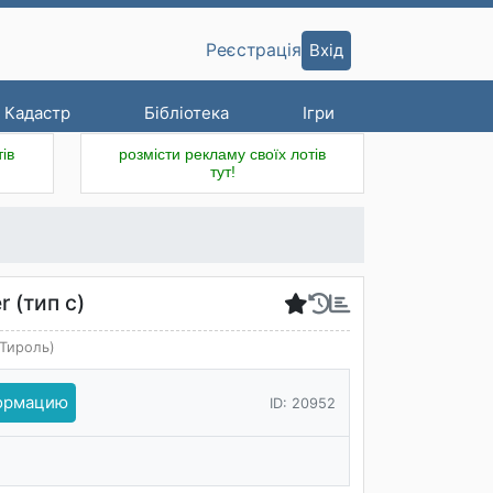
Вхід
Реєстрація
Кадастр
Бібліотека
Ігри
ів
розмісти рекламу своїх лотів
тут!
r (тип c)
(Тироль)
формацию
ID: 20952