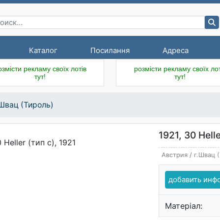
Каталог
Посилання
Адреса
озмісти рекламу своїх лотів
розмісти рекламу своїх лот
тут!
тут!
.Швац (Тироль)
1921, 30 Helle
Австрия
/
г.Швац 
добавить ин
Матеріал: