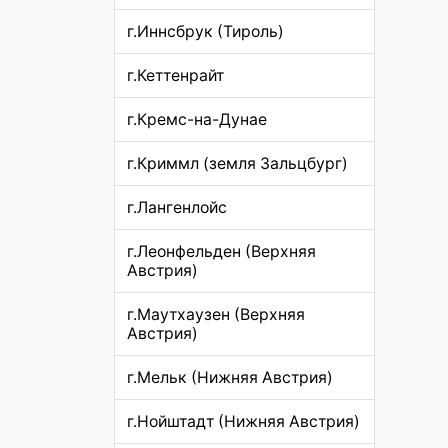
г.Иннсбрук (Тироль)
г.Кеттенрайт
г.Кремс-на-Дунае
г.Криммл (земля Зальцбург)
г.Лангенлойс
г.Леонфельден (Верхняя
Австрия)
г.Маутхаузен (Верхняя
Австрия)
г.Мельк (Нижняя Австрия)
г.Нойштадт (Нижняя Австрия)