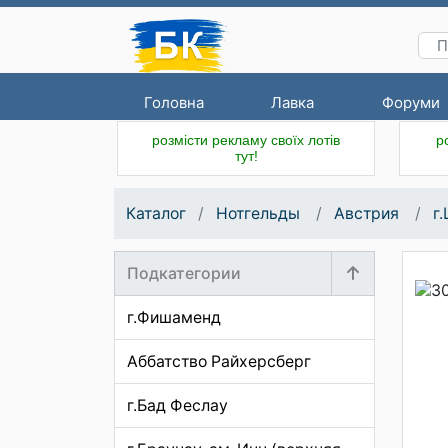
Головна
Лавка
Форуми
розмісти рекламу своїх лотів
р
тут!
Каталог
Нотгельды
Австрия
г
Подкатегории
г.Фишаменд
Аббатство Райхерсберг
г.Бад Феслау