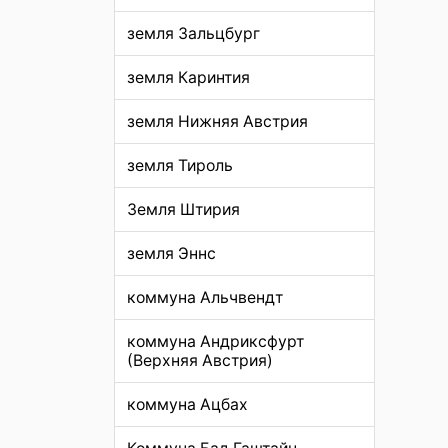
земля Зальцбург
земля Каринтия
земля Нижняя Австрия
земля Тироль
Земля Штирия
земля Эннс
коммуна Альчвендт
коммуна Андриксфурт
(Верхняя Австрия)
коммуна Ацбах