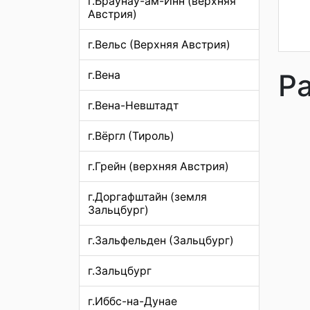
г.Браунау-ам-Инн (верхняя
Австрия)
г.Вельс (Верхняя Австрия)
Р
г.Вена
г.Вена-Невштадт
г.Вёргл (Тироль)
г.Грейн (верхняя Австрия)
г.Доргафштайн (земля
Зальцбург)
г.Зальфельден (Зальцбург)
г.Зальцбург
г.Иббс-на-Дунае