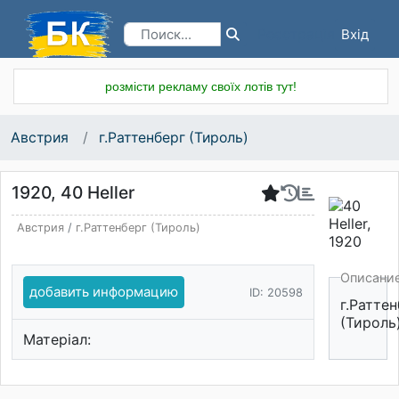
Вхід
Реєстрація
розмісти рекламу своїх лотів тут!
Австрия
г.Раттенберг (Тироль)
1920, 40 Heller
Австрия
/
г.Раттенберг (Тироль)
Описани
добавить информацию
ID: 20598
г.Раттен
(Тироль
Матеріал: