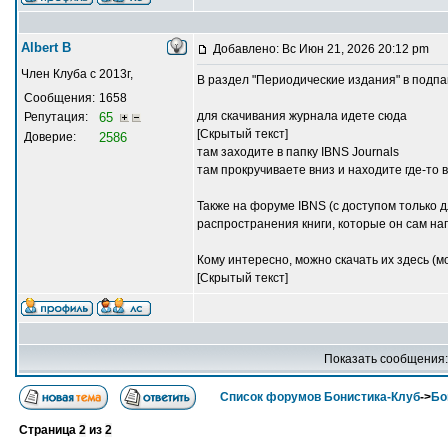
Albert В
Добавлено: Вс Июн 21, 2026 20:12 pm
Член Клуба с 2013г,
В раздел "Периодические издания" в подпап
Сообщения:
1658
для скачивания журнала идете сюда
Репутация:
65
[Скрытый текст]
Доверие:
2586
там заходите в папку IBNS Journals
там прокручиваете вниз и находите где-то 
Также на форуме IBNS (с доступом только д
распространения книги, которые он сам нап
Кому интересно, можно скачать их здесь (м
[Скрытый текст]
Показать сообщения
Список форумов Бонистика-Клуб
->
Бо
Страница
2
из
2