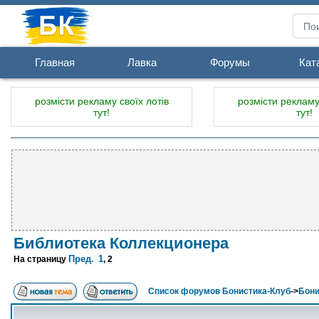
Главная
Лавка
Форумы
Кат
розмісти рекламу своїх лотів
розмісти рекламу 
тут!
тут!
Библиотека Коллекционера
Пред.
1
На страницу
,
2
Список форумов Бонистика-Клуб
->
Бони