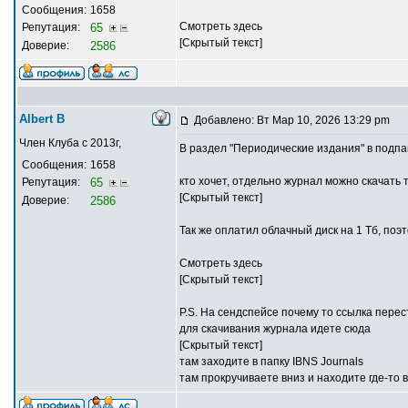
Сообщения:
1658
Смотреть здесь
Репутация:
65
[Скрытый текст]
Доверие:
2586
Albert В
Добавлено: Вт Мар 10, 2026 13:29 pm
Член Клуба с 2013г,
В раздел "Периодические издания" в подпап
Сообщения:
1658
кто хочет, отдельно журнал можно скачать т
Репутация:
65
[Скрытый текст]
Доверие:
2586
Так же оплатил облачный диск на 1 Тб, поэ
Смотреть здесь
[Скрытый текст]
P.S. На сендспейсе почему то ссылка пере
для скачивания журнала идете сюда
[Скрытый текст]
там заходите в папку IBNS Journals
там прокручиваете вниз и находите где-то 