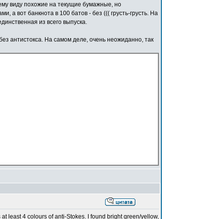
нему виду похожие на текущие бумажные, но
, а вот банкнота в 100 батов - без ((( грусть-грусть. На
динственная из всего выпуска.
без антистокса. На самом деле, очень неожиданно, так
 least 4 colours of anti-Stokes. I found bright green/yellow,