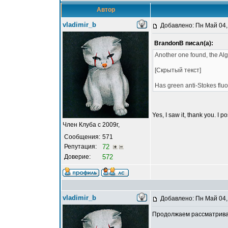
Автор
vladimir_b
Добавлено: Пн Май 04,
BrandonB писал(а):
Another one found, the Al
[Скрытый текст]
Has green anti-Stokes fluor
Yes, I saw it, thank you. I 
Член Клуба с 2009г,
Сообщения:
571
Репутация:
72
Доверие:
572
vladimir_b
Добавлено: Пн Май 04,
Продолжаем рассматривать