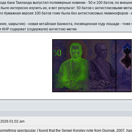
года банк Таиланда выпустил полимерные новинки - 50 и 100 батов, по внеш
ыло интересно изучить их, и вот результат: 50 батов с антистоксовыми метками
то бумажная версия 100 батов тоже была без антистоксовых люминофоров - е
нее, закрытие) - новая китайская банкнота, посвященная году лошади - тоже 
и КНР содержат (содержали) антистокс-метки.
 2026 01:02 am
omething spectacular, I found that the Sergei Korolev note from Goznak, 2007, has at