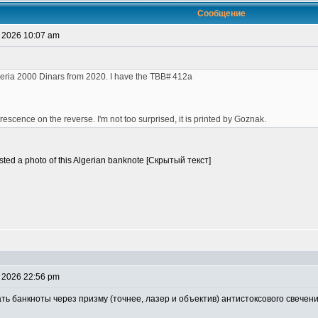
Сообщение
 2026 10:07 am
geria 2000 Dinars from 2020. I have the TBB# 412a
escence on the reverse. I'm not too surprised, it is printed by Goznak.
posted a photo of this Algerian banknote [Скрытый текст]
 2026 22:56 pm
 банкноты через призму (точнее, лазер и объектив) антистоксового свечени