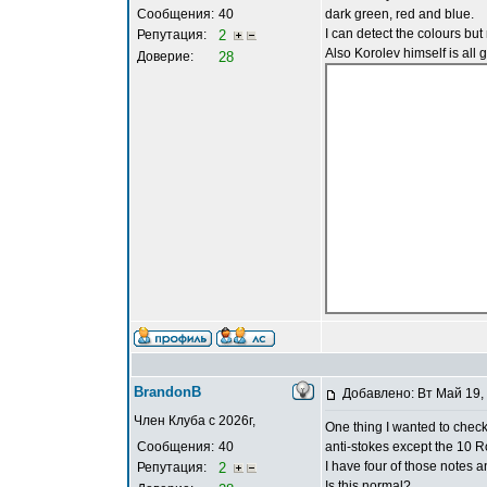
Сообщения:
40
dark green, red and blue.
I can detect the colours bu
Репутация:
2
Also Korolev himself is all
Доверие:
28
BrandonB
Добавлено: Вт Май 19,
Член Клуба с 2026г,
One thing I wanted to check
Сообщения:
40
anti-stokes except the 10 R
I have four of those notes 
Репутация:
2
Is this normal?