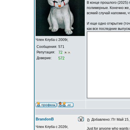
В конце прошлого (2025) 
полимерные. Конечно же, б
всякий случай напомню, ч
И еще одно открытие (точ
как все последние выпуск
Член Клуба с 2009г,
Сообщения:
571
Репутация:
72
Доверие:
572
BrandonB
Добавлено: Пт Май 15,
Член Клуба с 2026г,
Just for anyone who wants s