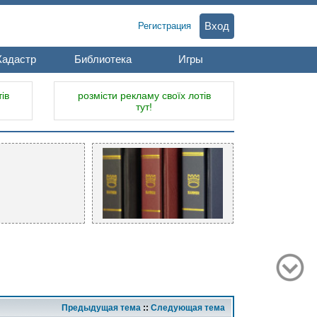
Вход
Регистрация
Кадастр
Библиотека
Игры
ів
розмісти рекламу своїх лотів
тут!
Предыдущая тема
::
Следующая тема