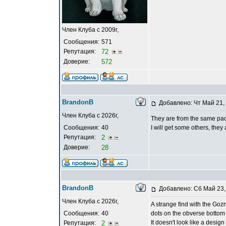
Член Клуба с 2009г,
Сообщения:
571
Репутация:
72
Доверие:
572
BrandonB
Добавлено: Чт Май 21,
Член Клуба с 2026г,
They are from the same pa
Сообщения:
40
I will get some others, they
Репутация:
2
Доверие:
28
BrandonB
Добавлено: Сб Май 23,
Член Клуба с 2026г,
A strange find with the Goz
Сообщения:
40
dots on the obverse bottom 
It doesn't look like a desi
Репутация:
2