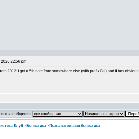
 2026 22:56 pm
om 2012: I got a 5th note from somewhere else (with prefix BH) and it has obvious an
азать сообщения:
истика-Клуб
->
Бонистика
->
Познавательная бонистика