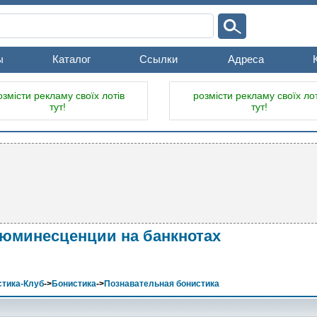
ы
Каталог
Ссылки
Адреса
озмісти рекламу своїх лотів
розмісти рекламу своїх лот
тут!
тут!
юминесценции на банкнотах
тика-Клуб
->
Бонистика
->
Познавательная бонистика