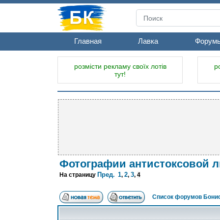
Главная
Лавка
Форум
розмісти рекламу своїх лотів
р
тут!
Фотографии антистоксовой л
Пред.
1
2
3
На страницу
,
,
,
4
Список форумов Бонис