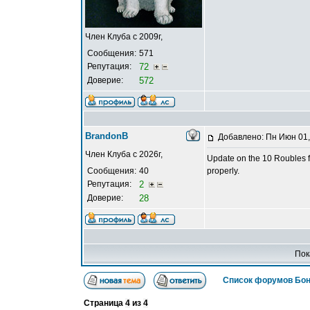
Член Клуба с 2009г,
Сообщения:
571
Репутация:
72
Доверие:
572
BrandonB
Добавлено: Пн Июн 01,
Член Клуба с 2026г,
Update on the 10 Roubles fr
Сообщения:
40
properly.
Репутация:
2
Доверие:
28
Пок
Список форумов Бон
Страница
4
из
4