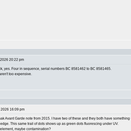
 2026 20:22 pm
ck, yes. Four in sequence, serial numbers BC 8581462 to BC 8581465.
 aren't too expensive.
 2026 16:09 pm
nak Avant Garde note from 2015. I have two of these and they both have something u
edge. This same trail of dots shows up as green dots fluorescing under UV.
gn element, maybe contamination?