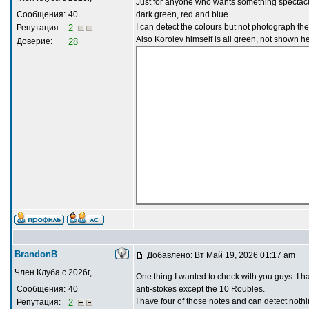
Just for anyone who wants something spectacula
Сообщения:
40
dark green, red and blue.
I can detect the colours but not photograph th
Репутация:
2
Also Korolev himself is all green, not shown he
Доверие:
28
BrandonB
Добавлено: Вт Май 19, 2026 01:17 am
Член Клуба с 2026г,
One thing I wanted to check with you guys: I h
Сообщения:
40
anti-stokes except the 10 Roubles.
I have four of those notes and can detect nothi
Репутация:
2