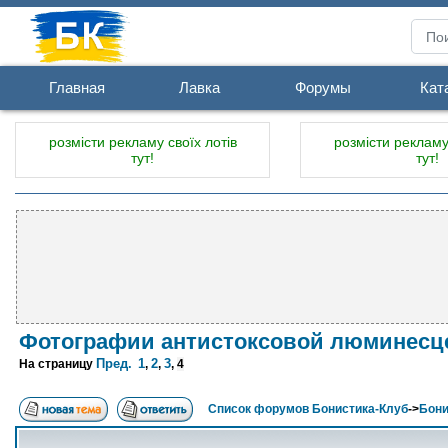
Главная
Лавка
Форумы
Кат
розмісти рекламу своїх лотів
розмісти рекламу 
тут!
тут!
Фотографии антистоксовой люминесце
Пред.
1
2
3
На страницу
,
,
,
4
Список форумов Бонистика-Клуб
->
Бони