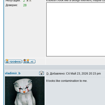
It doesn't look like a design element, maybe 
Репутация:
2
Доверие:
28
vladimir_b
Добавлено: Сб Май 23, 2026 20:15 pm
It looks like contamination to me.