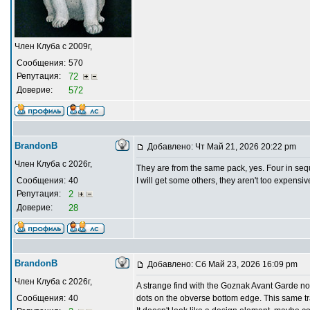
Член Клуба с 2009г,
Сообщения:
570
Репутация:
72
Доверие:
572
BrandonB
Добавлено: Чт Май 21, 2026 20:22 pm
Член Клуба с 2026г,
They are from the same pack, yes. Four in s
Сообщения:
40
I will get some others, they aren't too expensiv
Репутация:
2
Доверие:
28
BrandonB
Добавлено: Сб Май 23, 2026 16:09 pm
Член Клуба с 2026г,
A strange find with the Goznak Avant Garde not
Сообщения:
40
dots on the obverse bottom edge. This same tr