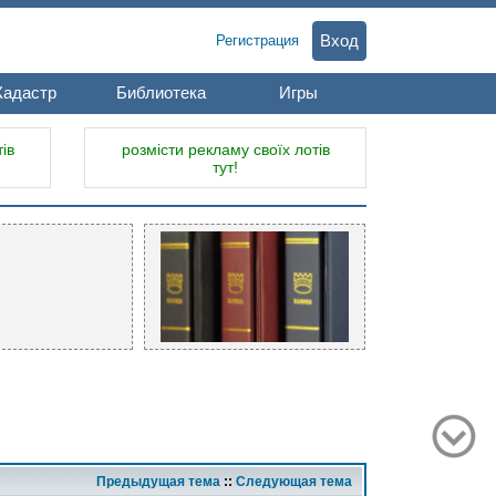
Вход
Регистрация
Кадастр
Библиотека
Игры
ів
розмісти рекламу своїх лотів
тут!
Предыдущая тема
::
Следующая тема