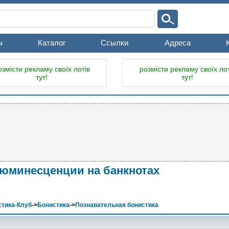
ы
Каталог
Ссылки
Адреса
озмісти рекламу своїх лотів
розмісти рекламу своїх лот
тут!
тут!
юминесценции на банкнотах
тика-Клуб
->
Бонистика
->
Познавательная бонистика