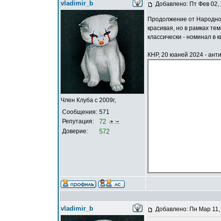
vladimir_b
Добавлено: Пт Фев 02,
Продолжение от Народного
красивая, но в рамках те
классически - номинал в к
КНР, 20 юаней 2024 - анти
Член Клуба с 2009г,
Сообщения:
571
Репутация:
72
Доверие:
572
vladimir_b
Добавлено: Пн Мар 11,