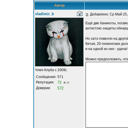
Автор
vladimir_b
Добавлено: Ср Май 25,
Ещё две банкноты, посвящ
антистокс-защиты обнару
Но зато повезло на друго
Китая, 20 гонконгских до
и на одной из них - удач
Можно предположить, чт
Член Клуба с 2009г,
Сообщения:
571
Репутация:
72
Доверие:
572