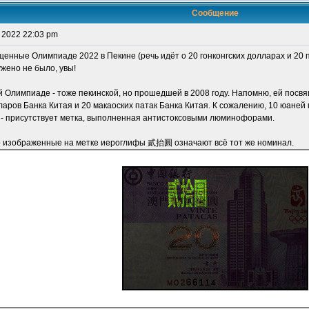
Сообщение
 2022 22:03 pm
енные Олимпиаде 2022 в Пекине (речь идёт о 20 гонконгских долларах и 20 
жено не было, увы!
й Олимпиаде - тоже пекинской, но прошедшей в 2008 году. Напомню, ей посв
лларов Банка Китая и 20 макаоских патак Банка Китая. К сожалению, 10 юаней
а! - присутствует метка, выполненная антистоксовыми люминофорами.
о изображенные на метке иероглифы 貳抬圓 означают всё тот же номинал.