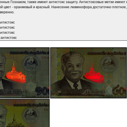
енные Гознаком, также имеют антистокс защиту. Антистоксовые метки имеют
ый цвет - оранжевый и красный. Нанесение люминофора достаточно плотное, н
уверенно.
антистокс
антистокс
антистокс
 антистокс