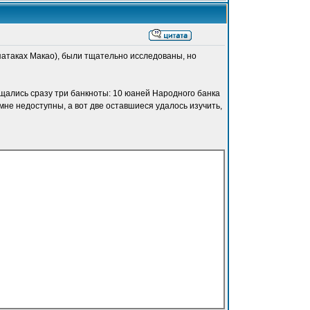
патаках Макао), были тщательно исследованы, но
ящались сразу три банкноты: 10 юаней Народного банка
 мне недоступны, а вот две оставшиеся удалось изучить,