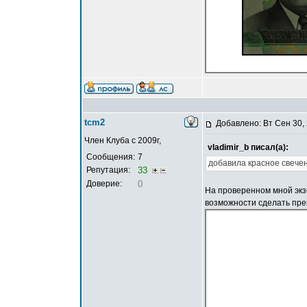
tcm2
Добавлено: Вт Сен 30,
Член Клуба с 2009г,
vladimir_b писал(а):
Сообщения:
7
добавила красное свечен
Репутация:
33
Доверие:
0
На проверенном мной экзе
возможности сделать прек