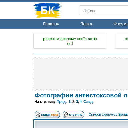
Главная
Лавка
Форум
розмісти рекламу своїх лотів
р
тут!
Фотографии антистоксовой л
Пред.
1
3
4
След.
На страницу
,
2
,
,
Список форумов Бонис