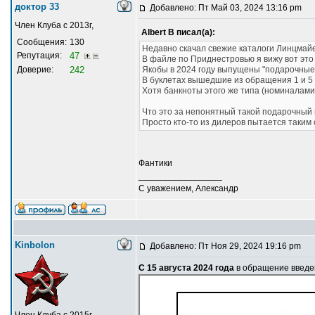
доктор 33
Добавлено: Пт Май 03, 2024 13:16 pm
Член Клуба с 2013г,
Albert В писал(а):
Сообщения:
130
Недавно скачал свежие каталоги Линцмай
Репутация:
47
В файле по Приднестровью я вижу вот это
Доверие:
242
Якобы в 2024 году выпущены "подарочные 
В буклетах вышедшие из обращения 1 и 5 
Хотя банкноты этого же типа (номиналами 
Что это за непонятный такой подарочный 
Просто кто-то из дилеров пытается таким
Фантики
_________________
С уважением, Александр
Kinbolon
Добавлено: Пт Ноя 29, 2024 19:16 pm
С 15 августа 2024 года
в обращение введе
Член Клуба с 2015г,