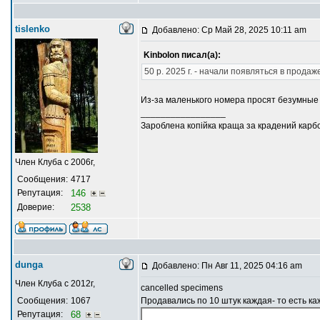
tislenko
Добавлено: Ср Май 28, 2025 10:11 am
Kinbolon писал(а):
50 р. 2025 г. - начали появляться в продаже
Из-за маленького номера просят безумные 
_________________
Зароблена копійка краща за крадений карб
Член Клуба с 2006г,
Сообщения:
4717
Репутация:
146
Доверие:
2538
dunga
Добавлено: Пн Авг 11, 2025 04:16 am
Член Клуба с 2012г,
cancelled specimens
Сообщения:
1067
Продавались по 10 штук каждая- то есть к
Репутация:
68