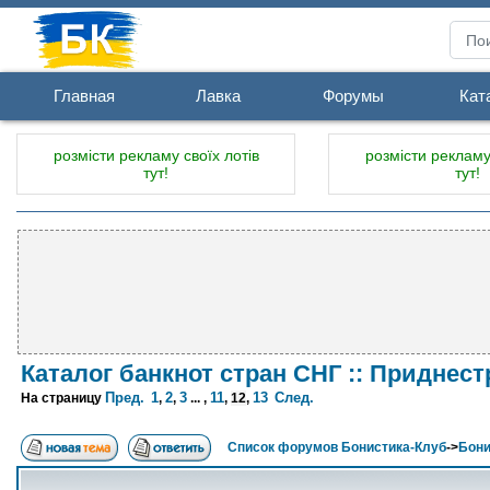
Главная
Лавка
Форумы
Кат
розмісти рекламу своїх лотів
розмісти рекламу 
тут!
тут!
Каталог банкнот стран СНГ :: Приднес
Пред.
1
2
3
11
13
След.
На страницу
,
,
... ,
,
12
,
Список форумов Бонистика-Клуб
->
Бони