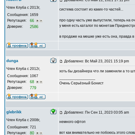
Член Клуба с 2013г,
система состоит из каких-то частей...
Сообщения:
1659
про одну часть уже выпустили, теперь на о
Репутация:
66
у меня есть каталог по монетам Приднестро
Доверие:
2586
в продаже на мешке уже есть она, правда 
dunga
Добавлено: Вс Май 23, 2021 15:19 pm
Член Клуба с 2012г,
хоть бы дизайнера что ли заменили а то ш
Сообщения:
1067
_________________
Репутация:
68
Очень Серьёзный Бонист
Доверие:
779
glebrikk
Добавлено: Пн Сен 11, 2023 03:05 am
Член Клуба с 2008г,
немного офтоп
Сообщения:
721
вот как внимательно не побоюсь этого сло
Репутация:
80