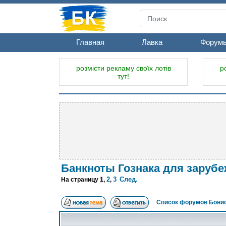
Главная
Лавка
Форум
розмісти рекламу своїх лотів
р
тут!
Банкноты Гознака для заруб
2
3
След.
На страницу
1
,
,
Список форумов Бонис