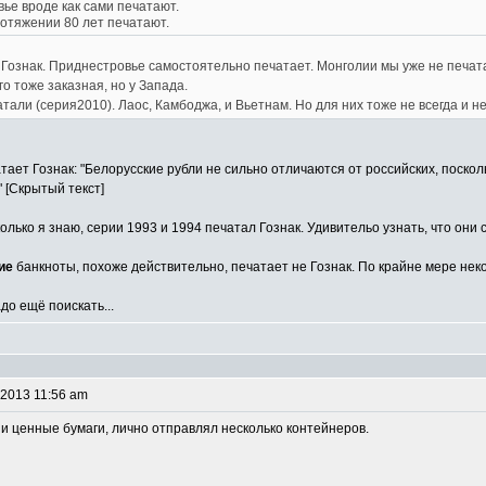
ье вроде как сами печатают.
отяжении 80 лет печатают.
Гознак. Приднестровье самостоятельно печатает. Монголии мы уже не печата
го тоже заказная, но у Запада.
тали (серия2010). Лаос, Камбоджа, и Вьетнам. Но для них тоже не всегда и н
тает Гознак: "Белорусские рубли не сильно отличаются от российских, поскол
 [Скрытый текст]
колько я знаю, серии 1993 и 1994 печатал Гознак. Удивительо узнать, что они
ие
банкноты, похоже действительно, печатает не Гознак. По крайне мере неко
о ещё поискать...
 2013 11:56 am
и ценные бумаги, лично отправлял несколько контейнеров.