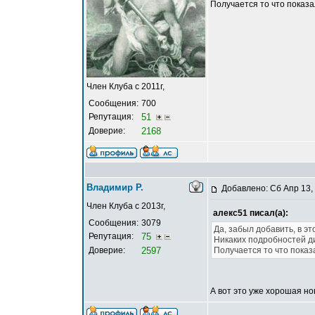
Получается то что показа
Член Клуба с 2011г,
Сообщения:
700
Репутация:
51
Доверие:
2168
Владимир Р.
Добавлено: Сб Апр 13,
Член Клуба с 2013г,
алекс51 писал(а):
Сообщения:
3079
Да, забыл добавить, в э
Репутация:
75
Никаких подробностей ди
Доверие:
2597
Получается то что показ
А вот это уже хорошая но