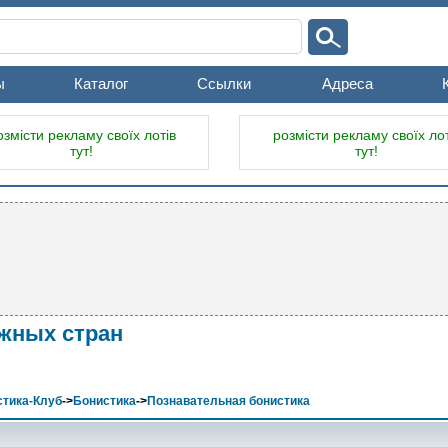
ы
Каталог
Ссылки
Адреса
озмісти рекламу своїх лотів
розмісти рекламу своїх лот
тут!
тут!
ежных стран
тика-Клуб
->
Бонистика
->
Познавательная бонистика