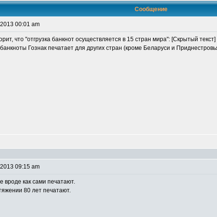
Сообщение
 2013 00:01 am
орит, что "отгрузка банкнот осуществляется в 15 стран мира": [Скрытый текст]
банкноты Гознак печатает для других стран (кроме Беларуси и Приднестровья)
 2013 09:15 am
 вроде как сами печатают.
тяжении 80 лет печатают.