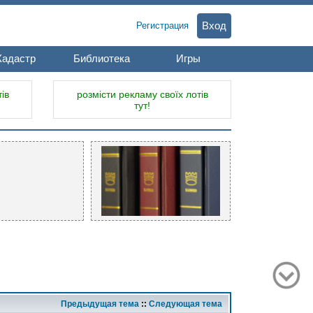
Вход
Регистрация
Кадастр
Библиотека
Игры
ів
розмісти рекламу своїх лотів
тут!
Предыдущая тема
::
Следующая тема