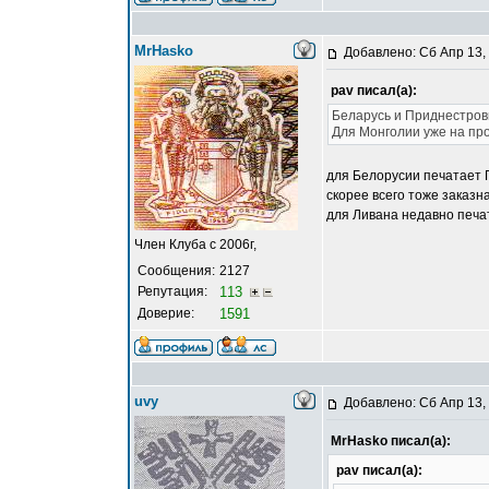
MrHasko
Добавлено: Сб Апр 13,
pav писал(а):
Беларусь и Приднестровь
Для Монголии уже на пр
для Белорусии печатает Г
скорее всего тоже заказна
для Ливана недавно печат
Член Клуба с 2006г,
Сообщения:
2127
Репутация:
113
Доверие:
1591
uvy
Добавлено: Сб Апр 13,
MrHasko писал(а):
pav писал(а):