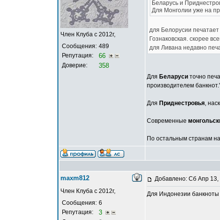
Беларусь и Приднестров
Для Монголии уже на пр
для Белорусии печатает 
Член Клуба с 2012г,
Гознаковская. скорее все
Сообщения:
489
для Ливана недавно печа
Репутация:
66
Доверие:
358
Для
Беларуси
точно печа
производителем банкнот."
Для
Приднестровья
, нас
Современные
монгольск
По остальным странам над
maxm812
Добавлено: Сб Апр 13,
Член Клуба с 2012г,
Для Индонезии банкноты 
Сообщения:
6
Репутация:
3