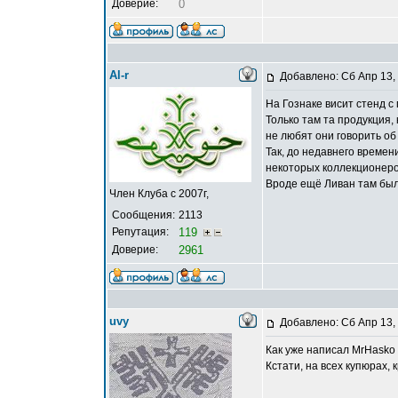
Доверие:
0
Al-r
Добавлено: Сб Апр 13,
На Гознаке висит стенд с
Только там та продукция, 
не любят они говорить об
Так, до недавнего времен
некоторых коллекционеро
Вроде ещё Ливан там был
Член Клуба с 2007г,
Сообщения:
2113
Репутация:
119
Доверие:
2961
uvy
Добавлено: Сб Апр 13,
Как уже написал MrHasko 
Кстати, на всех купюрах,