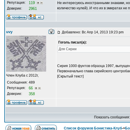
Репутация:
119
Не интересуюсь иностранными знаками, но к
количество нулей). И что их в эмиратах не
Доверие:
2961
uvy
Добавлено: Вс Апр 14, 2013 19:23 pm
Гоголь писал(а):
Для Сирии
Сирия 1000 фунтов образца 1997, выпущена
Первоначально глава сирийского центробан
Член Клуба с 2012г,
[Скрытый текст]
Сообщения:
489
Репутация:
66
Доверие:
358
Показать сообщения
Список форумов Бонистика-Клуб
->
Бо