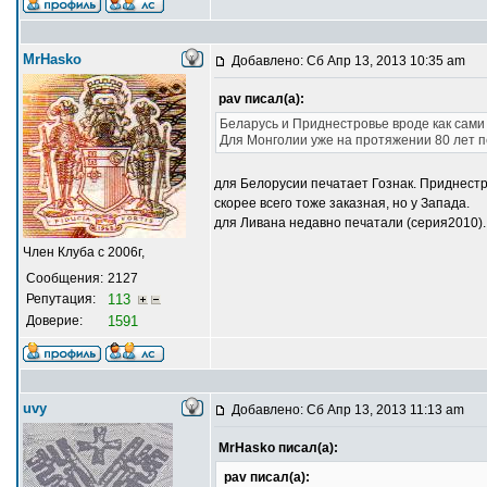
MrHasko
Добавлено: Сб Апр 13, 2013 10:35 am
pav писал(а):
Беларусь и Приднестровье вроде как сами
Для Монголии уже на протяжении 80 лет п
для Белорусии печатает Гознак. Приднестр
скорее всего тоже заказная, но у Запада.
для Ливана недавно печатали (серия2010). 
Член Клуба с 2006г,
Сообщения:
2127
Репутация:
113
Доверие:
1591
uvy
Добавлено: Сб Апр 13, 2013 11:13 am
MrHasko писал(а):
pav писал(а):