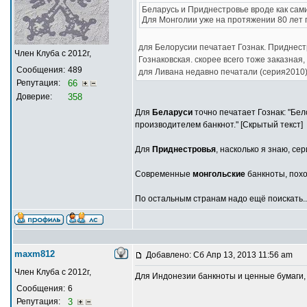
Беларусь и Приднестровье вроде как сам
Для Монголии уже на протяжении 80 лет 
для Белорусии печатает Гознак. Приднест
Член Клуба с 2012г,
Гознаковская. скорее всего тоже заказная,
Сообщения:
489
для Ливана недавно печатали (серия2010).
Репутация:
66
Доверие:
358
Для
Беларуси
точно печатает Гознак: "Бел
производителем банкнот." [Скрытый текст]
Для
Приднестровья
, насколько я знаю, се
Современные
монгольские
банкноты, похо
По остальным странам надо ещё поискать..
maxm812
Добавлено: Сб Апр 13, 2013 11:56 am
Член Клуба с 2012г,
Для Индонезии банкноты и ценные бумаги, 
Сообщения:
6
Репутация:
3