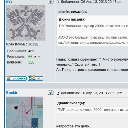
uvy
Добавлено: Сб Апр 13, 2013 20:47 pm
tislenko писал(а):
Дюник писал(а):
ПМР,начиная с купюр 2000г. печатает их 
ИМХО это больше показать, что они самос
как Лихтенштейн швейцарским франком,
Член Клуба с 2012г,
Сообщения:
489
Репутация:
66
Глава Гознака оценивает: "...Чисто эконом
Доверие:
358
человек..." [Скрытый текст]
А в Приднестровье население только окол
Spektr
Добавлено: Сб Апр 13, 2013 21:53 pm
Дюник писал(а):
ПМР,начиная с купюр 2000г. печатает их с
непростое это дело...