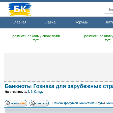
Главная
Лавка
Форумы
Кат
розмісти рекламу своїх лотів
розмісти рекламу 
тут!
тут!
Банкноты Гознака для зарубежных стр
2
3
След.
На страницу
1
,
,
Список форумов Бонистика-Клуб
->
Бони