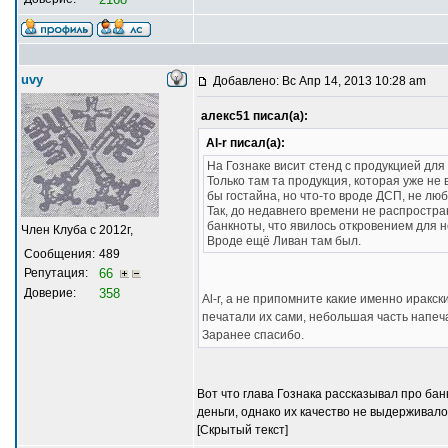
uvy
Добавлено: Вс Апр 14, 2013 10:28 am
алекс51 писал(а):
Al-r писал(а):
На Гознаке висит стенд с продукцией для
Только там та продукция, которая уже не 
бы гостайна, но что-то вроде ДСП, не люб
Так, до недавнего времени не распростран
банкноты, что явилось откровением для 
Член Клуба с 2012г,
Вроде ещё Ливан там был.
Сообщения:
489
Репутация:
66
Доверие:
358
Al-r, а не припомните какие именно иракс
печатали их сами, небольшая часть напеч
Заранее спасибо.
Вот что глава Гознака рассказывал про бан
деньги, однако их качество не выдерживало
[Скрытый текст]