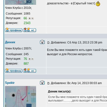
доказательство - в [Скрытый текст]
Член Клуба с 2010г,
Сообщения:
1065
Репутация:
66
Доверие:
2343
Дюник
Добавлено: Сб Апр 13, 2013 23:38 pm
Член Клуба с 2007г,
Если Вы мне покажете хоть один такой брак 
Сообщения:
245
выходит и для России непростое.
Репутация:
76
Доверие:
887
Spektr
Добавлено: Вс Апр 14, 2013 00:03 am
Дюник писал(а):
Если Вы мне покажете хоть один такой бр
выплывает...........,дело выходит и для Рос