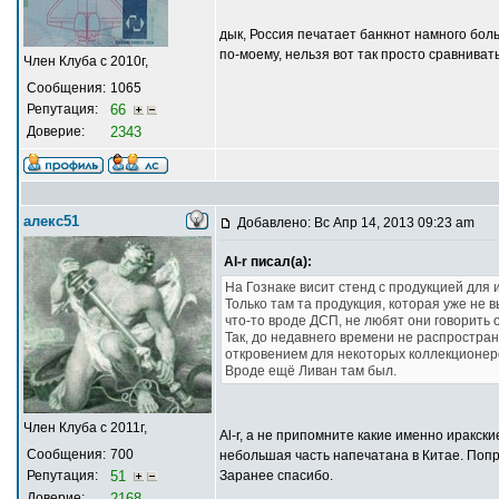
дык, Россия печатает банкнот намного боль
по-моему, нельзя вот так просто сравниват
Член Клуба с 2010г,
Сообщения:
1065
Репутация:
66
Доверие:
2343
алекс51
Добавлено: Вс Апр 14, 2013 09:23 am
Al-r писал(а):
На Гознаке висит стенд с продукцией для 
Только там та продукция, которая уже не в
что-то вроде ДСП, не любят они говорить о
Так, до недавнего времени не распространя
откровением для некоторых коллекционер
Вроде ещё Ливан там был.
Член Клуба с 2011г,
Al-r, а не припомните какие именно иракск
Сообщения:
700
небольшая часть напечатана в Китае. Попр
Репутация:
51
Заранее спасибо.
Доверие:
2168