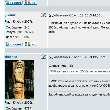
Дюник
Добавлено: Сб Апр 13, 2013 14:06 pm
Член Клуба с 2007г,
ПМР,начиная с купюр 2000г. печатает их 
Сообщения:
245
2005г.работает свой монетный двор. По за
стран.
Репутация:
76
Доверие:
887
tislenko
Добавлено: Сб Апр 13, 2013 19:26 pm
Дюник писал(а):
ПМР,начиная с купюр 2000г. печатает их с
ИМХО это больше показать, что они самост
швейцарским франком, но они же САМОС
_________________
Зароблена копійка краща за крадений карб
Член Клуба с 2006г,
Сообщения:
4717