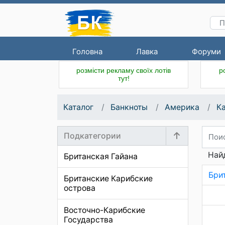
Головна
Лавка
Форуми
розмісти рекламу своїх лотів
р
тут!
Каталог
Банкноты
Америка
К
Подкатегории
Найд
Британская Гайана
Бри
Британские Карибские
острова
Восточно-Карибские
Государства