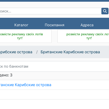
Каталог
Посилання
Адреса
озмісти рекламу своїх лотів
розмісти рекламу своїх лот
тут!
тут!
арибские острова
Британские Карибские острова
ено: 3
танские Карибские острова