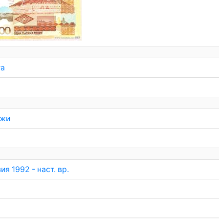
га
жи
ия 1992 - наст. вр.