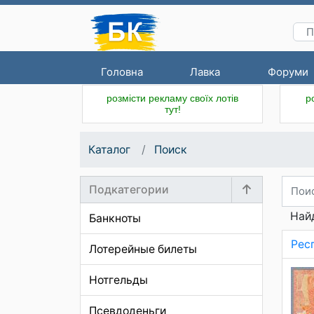
Головна
Лавка
Форуми
розмісти рекламу своїх лотів
р
тут!
Каталог
Поиск
Подкатегории
Най
Банкноты
Респ
Лотерейные билеты
Нотгельды
Псевдоденьги