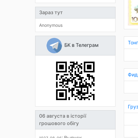
Зараз тут
Anonymous
Тон
БК в Телеграм
Фид
Груз
06 августа в історії
грошового обігу
: Выпуск