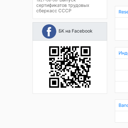
1927-08-06
сертификатов трудовых
сберкасс СССР
Rese
БК на Facebook
Инд
Banq