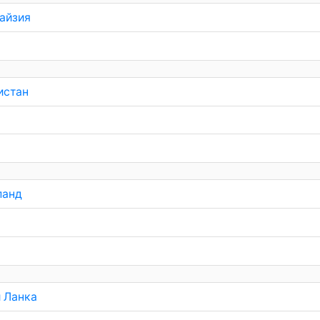
айзия
истан
ланд
 Ланка