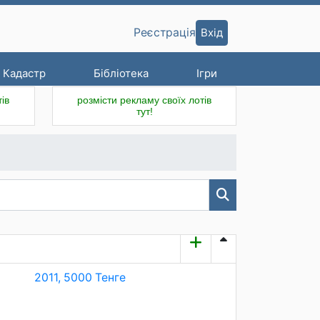
Вхід
Реєстрація
Кадастр
Бібліотека
Ігри
ів
розмісти рекламу своїх лотів
тут!
2011, 5000 Тенге