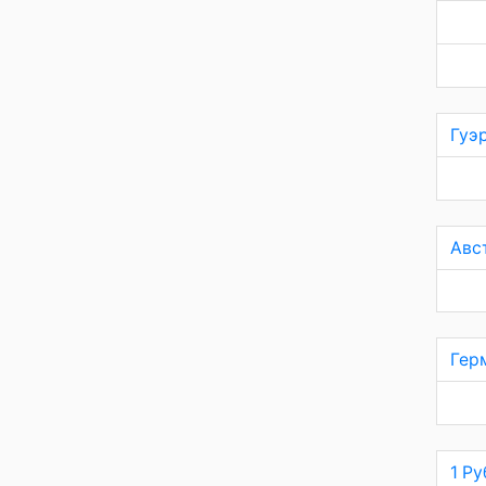
Гуэ
Авс
Гер
1 Ру