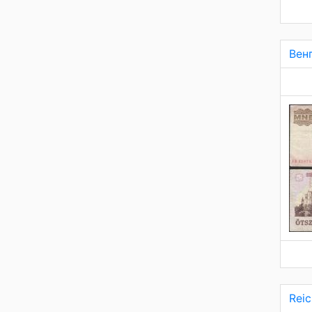
Вен
Rei