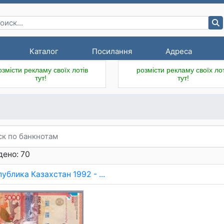
Каталог
Посилання
Адреса
озмісти рекламу своїх лотів
розмісти рекламу своїх лот
тут!
тут!
дено: 70
ублика Казахстан 1992 - ...