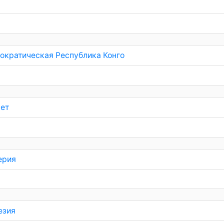
ократическая Республика Конго
пет
ерия
езия