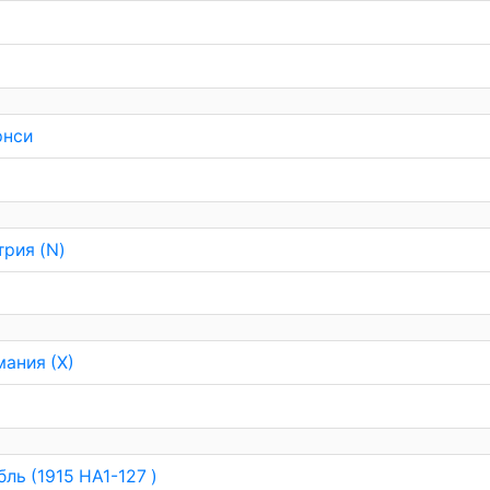
рнси
трия (N)
мания (Х)
бль (1915 HA1-127 )