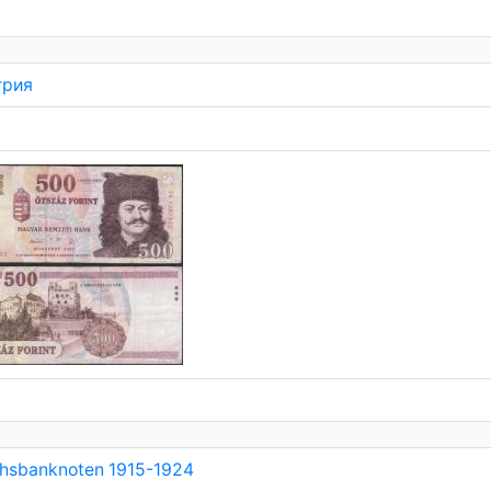
грия
chsbanknoten 1915-1924