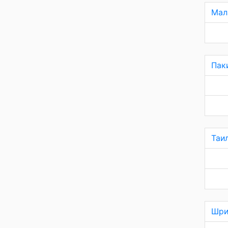
Мал
Пак
Таи
Шри