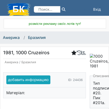
Вхід
Реєстрація
розмісти рекламу своїх лотів тут!
Америка
Бразилия
1981, 1000 Cruzeiros
Америка
/
Бразилия
Описани
добавить информацию
ID: 24436
Тип
подпис
Матеріал:
#20.
Пик
#201а.