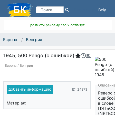
Вхід
Реєстрація
розмісти рекламу своїх лотів тут!
Европа
Венгрия
1945, 500 Pengo (с ошибкой)
Европа
/
Венгрия
Описани
добавить информацию
ID: 24373
Реверс 
ошибко
Матеріал:
в слове
ПЯТЬСО
(NЯТЬСО