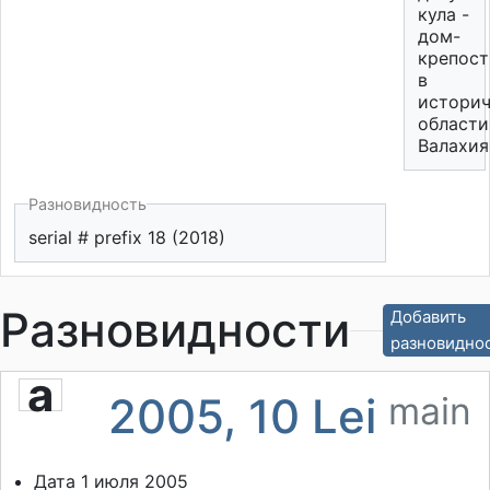
кула -
дом-
крепост
в
истори
области
Валахия
Разновидность
serial # prefix 18 (2018)
Разновидности
Добавить
разновидно
a
2005, 10 Lei
main
Дата 1 июля 2005