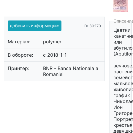
Описани
добавить информацию
ID: 39270
Цветки
канатни
Матеріал:
polymer
или
абутило
(Abutilo
В обороте:
c 2018-1-1
–
вечнозе
Принтер:
BNR - Banca Nationala a
растени
Romaniei
семейс
мальвов
живопис
график
Никола
Ион
Григоре
Портре
крестья
девушки